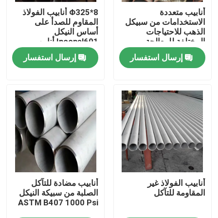
أنابيب متعددة
Φ325*8 أنابيب الفولاذ
الاستخدامات من سبيكل
المقاوم للصدأ على
عرض الواقع الافتراضي
الذهب للاحتياجات
أساس النيكل
المختلفة للمعالجة
Inconel601 أنابيب
الكيميائية
الفولاذ الخام
إرسال استفسار
إرسال استفسار
معلومات عنا
جولة في المعمل
رقابة جودة
اتصل بنا
أخبار
أنابيب الفولاذ غير
أنابيب مضادة للتآكل
المقاومة للتآكل
الصلبة من سبيكة النيكل
ASTM B407 1000 Psi
اطلب اقتباس