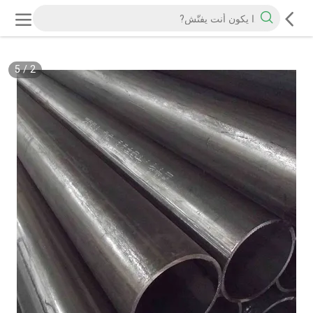
5
/
2