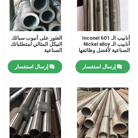
أنابيب الـ Inconel 601
العثور على أنبوب سبائك
أنابيب الـ Nickel alloy
النيكل المثالي لمتطلباتك
الصناعية لأفضل وظائفها
الصناعية
إرسال استفسار
إرسال استفسار
بيت
منتجات
أشرطة فيديو