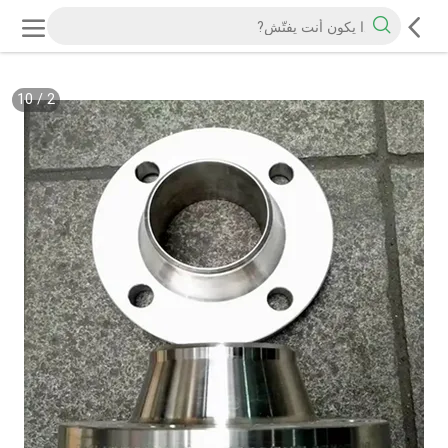
10
/
2