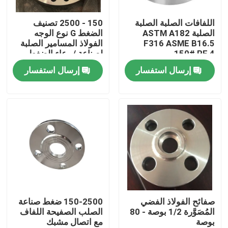
اللفافات الصلبة الصلبة
150 - 2500 تصنيف
عرض الواقع الافتراضي
الصلبة ASTM A182
الضغط G نوع الوجه
F316 ASME B16.5
الفولاذ المسامير الصلبة
150# RF 4
لصناعة / وعاء الضغط
معلومات عنا
إرسال استفسار
إرسال استفسار
جولة في المعمل
رقابة جودة
اتصل بنا
أخبار
صفائح الفولاذ الفضي
150-2500 ضغط صناعة
المُصَوَّرة 1/2 بوصة - 80
الصلب الصفيحة اللفاف
بوصة
مع اتصال مشبك
اطلب اقتباس