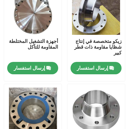
زيكو متخصصة في إنتاج
أجهزة التشغيل المختلطة
شظايا مقاومة ذات قطر
المقاومة للتآكل
كبير
إرسال استفسار
إرسال استفسار
بيت
منتجات
أشرطة فيديو