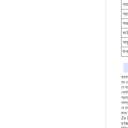
প্য
প্র
সার
কঠ
আক
উপা
ক্রমা
হয় 
যে অ্
প্লেট
প্রয়
সমস্ত
যে তা
জন্য 
Ze 
stan