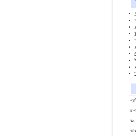
প
র
উ
প
ব
উ
ব
ম
প্র
চাপ
রঙ
আক