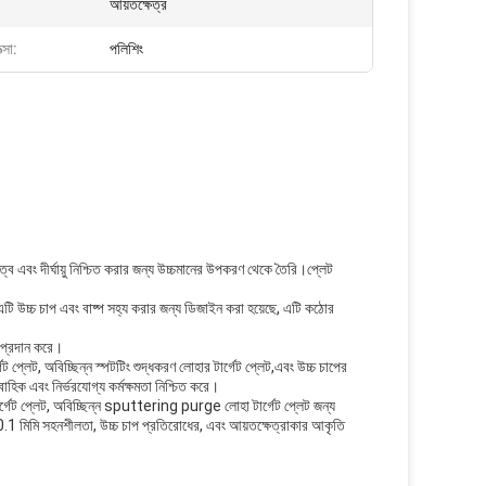
আয়তক্ষেত্র
ত্সা:
পলিশিং
্ব এবং দীর্ঘায়ু নিশ্চিত করার জন্য উচ্চমানের উপকরণ থেকে তৈরি।প্লেট
 এটি উচ্চ চাপ এবং বাষ্প সহ্য করার জন্য ডিজাইন করা হয়েছে, এটি কঠোর
ল প্রদান করে।
্গেট প্লেট, অবিচ্ছিন্ন স্পটটিং শুদ্ধকরণ লোহার টার্গেট প্লেট,এবং উচ্চ চাপের
বাহিক এবং নির্ভরযোগ্য কর্মক্ষমতা নিশ্চিত করে।
ার্গেট প্লেট, অবিচ্ছিন্ন sputtering purge লোহা টার্গেট প্লেট জন্য
 0.1 মিমি সহনশীলতা, উচ্চ চাপ প্রতিরোধের, এবং আয়তক্ষেত্রাকার আকৃতি