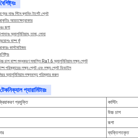
বৈশিষ্ট্যঃ
ণ্যের নামঃ স্টিম ব্লাভিং টার্গেট প্লেট
আকৃতিঃ আয়তক্ষেত্রাকার
ঙঃ রূপা
পাদানঃ অ্যালুমিনিয়াম, তামা, লোহা
্রয়োগঃ বাষ্প ফুঁ
আকারঃ কাস্টমাইজড
ৈশিষ্ট্যঃ
চ্চ চাপ বাষ্প শুদ্ধকরণ সমাপ্তি Ra1.6 অ্যালুমিনিয়াম লক্ষ্য প্লেট
াষ্প পরিষ্কারের লক্ষ্য প্লেট এবং লক্ষ্য প্লেট ডিভাইস
িরর অ্যালুমিনিয়াম লক্ষ্যবস্তু পরিষ্কার করুন
টেকনিক্যাল প্যারামিটারঃ
ক্রিয়াকরণ প্রযুক্তি
কাস্টিং
উচ্চ চাপ
রূপা
ার
ব্যক্তিগতকৃত