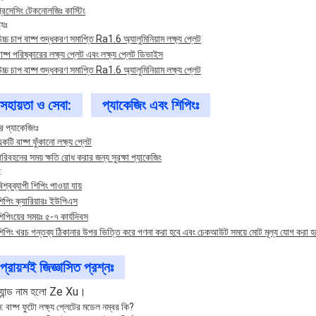
্রসেসিং টেকনোলজিঃ কাস্টিং
ট্যঃ
চ্চ চাপ বাষ্প শুদ্ধকরণ সমাপ্তি Ra1.6 অ্যালুমিনিয়াম লক্ষ্য প্লেট
াষ্প পরিষ্কারের লক্ষ্য প্লেট এবং লক্ষ্য প্লেট ডিভাইস
চ্চ চাপ বাষ্প শুদ্ধকরণ সমাপ্তি Ra1.6 অ্যালুমিনিয়াম লক্ষ্য প্লেট
সহায়তা ও সেবা:
প্যাকেজিং এবং শিপিংঃ
র প্যাকেজিংঃ
কটি বাষ্প ফুঁকানো লক্ষ্য প্লেট
রিবহনের সময় ক্ষতি রোধ করার জন্য সুরক্ষা প্যাকেজিং
:
িশ্বব্যাপী শিপিং পাওয়া যায়
িপিং ক্যারিয়ারঃ ইউপিএস
িপিংয়ের সময়ঃ ৫-৭ কার্যদিবস
শিপিং খরচ গন্তব্য ঠিকানার উপর ভিত্তি করে গণনা করা হবে এবং চেকআউট সময়ে মোট মূল্য যোগ করা হ
প্রায়শই জিজ্ঞাসিত প্রশ্নঃ
্র্যান্ড নাম হলো Ze Xu।
ন: বাষ্প ফুটো লক্ষ্য প্লেটের মডেল নম্বর কি?