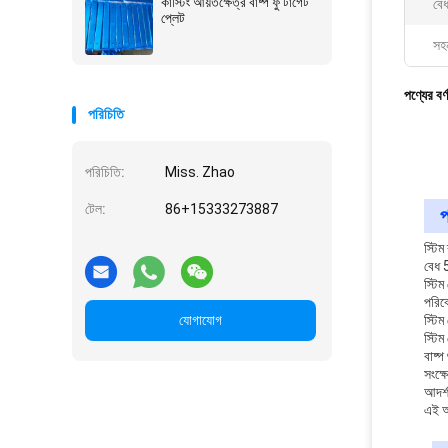
কাস্টিং আয়তক্ষেত্র বাষ্প ফুঁ টার্গেট
বেধ
প্লেট
সহ
পণ্যের বর্
পরিচিতি
পরিচিতি:
Miss. Zhao
টেল:
86+15333273887
প
স্টিম
বেধ 
স্টিম
পরিব
যোগাযোগ
স্টিম
স্টিম
বাষ্প
সংক্
আদর্
এই অ