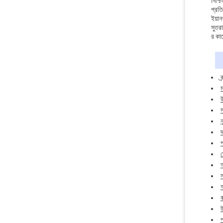
নিশ্
প্রতি
ইয়ান
সুতরা
র কাছ
ব
ম
উ
ন
প
ড
অ
উ
প