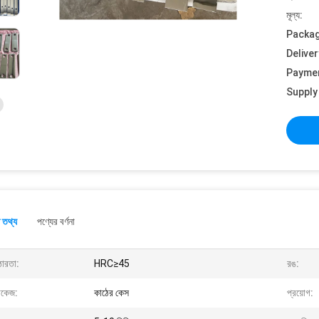
মূল্য:
Packag
Deliver
Payme
Supply 
 তথ্য
পণ্যের বর্ণনা
োরতা:
HRC≥45
রঙ:
াকেজ:
কাঠের কেস
প্রয়োগ: