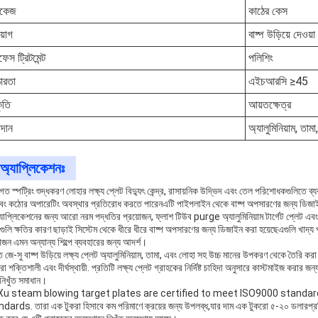
াকেজ
কাঠের কেস
য়োগ
বাষ্প উড়িয়ে দেওয়া
ফেস ট্রিটমেন্ট
পলিশিং
োরতা
এইচআরসি ≥45
ৃতি
আয়তক্ষেত্র
দান
অ্যালুমিনিয়াম, তাম
অ্যাপ্লিকেশনঃ
গত স্পট্রিং শুদ্ধকরণ লোহার লক্ষ্য প্লেট বিদ্যুৎ কেন্দ্র, রাসায়নিক উদ্ভিদ এবং তেল পরিশোধকগুলিতে ব্
এবং কঠোর অপারেটিং অবস্থার প্রতিরোধ করতে পারেনএটি পাইপলাইন থেকে বাষ্প অপসারণের জন্য ডিজাইন 
যাপ্লিকেশনের জন্য আরো নরম পদ্ধতির প্রয়োজন, ফ্লাশ টিউব purge অ্যালুমিনিয়াম টার্গেট প্লেট এবং টার
গুলি ক্ষতির কারণ ছাড়াই সিস্টেম থেকে ধীরে ধীরে বাষ্প অপসারণের জন্য ডিজাইন করা হয়েছেএগুলি খাদ্য 
োজন এমন অন্যান্য শিল্পে ব্যবহারের জন্য আদর্শ।
 জে-সু বাষ্প উড়িয়ে লক্ষ্য প্লেট অ্যালুমিনিয়াম, তামা, এবং লোহা সহ উচ্চ মানের উপকরণ থেকে তৈরি করা
রা শক্তিশালী এবং দীর্ঘস্থায়ী. প্রতিটি লক্ষ্য প্লেট গ্রাহকের নির্দিষ্ট চাহিদা অনুসারে কাস্টমাইজ করা
নিখুঁত সমাধান।
Xu steam blowing target plates are certified to meet ISO9000 standard
dards. তারা এক টুকরা হিসাবে কম পরিমাণে ক্রয়ের জন্য উপলব্ধ,যার দাম এক টুকরো ৫-২০ ডলারপ্রতিট