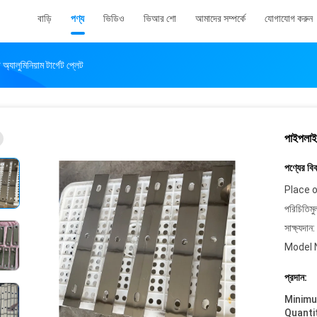
বাড়ি
পণ্য
ভিডিও
ভিআর শো
আমাদের সম্পর্কে
যোগাযোগ করুন
 অ্যালুমিনিয়াম টার্গেট প্লেট
পাইপলাইন 
পণ্যের বি
Place o
পরিচিতিমু
সাক্ষ্যদান:
Model 
প্রদান:
Minim
Quanti