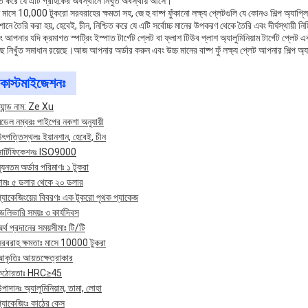
চিত করে যে এটি গ্রাহকের অবস্থানে নিখুঁত অবস্থায় আসে।
 মাসে 10,000 টুকরো সরবরাহের ক্ষমতা সহ, জে হু বাষ্প ফুঁকানো লক্ষ্য প্লেটগুলি যে কোনও শিল্প অ্যাপ্
শানে তৈরি করা হয়, হেবেই, চীন, নিশ্চিত করে যে এটি সর্বোচ্চ মানের উপকরণ থেকে তৈরি এবং দীর্ঘস্থায়ী নির
ং আপনার যদি ক্রমাগত স্পট্রিং ইস্পাত টার্গেট প্লেট বা ফ্লাশ টিউব প্লাশ অ্যালুমিনিয়াম টার্গেট প্লেট 
ে নিখুঁত সমাধান রয়েছে।আজ আপনার অর্ডার করুন এবং উচ্চ মানের বাষ্প ফুঁ লক্ষ্য প্লেট আপনার শিল্প অ্
কাস্টমাইজেশনঃ
্র্যান্ড নাম: Ze Xu
ডেল নম্বরঃ পাইপের নকশা অনুযায়ী
ৎপত্তিস্থলঃ ইয়ানশান, হেবেই, চীন
সার্টিফিকেশনঃ ISO9000
্যূনতম অর্ডার পরিমাণঃ ১ টুকরা
দামঃ ৫ ডলার থেকে ২০ ডলার
্যাকেজিংয়ের বিবরণঃ এক টুকরো পৃথক প্যাকেজ
েলিভারি সময়ঃ ৩ কার্যদিবস
র্থ প্রদানের সময়সীমাঃ টি/টি
সরবরাহ ক্ষমতাঃ মাসে 10000 টুকরা
আকৃতিঃ আয়তক্ষেত্রাকার
কঠোরতাঃ HRC≥45
পাদানঃ অ্যালুমিনিয়াম, তামা, লোহা
্যাকেজিংঃ কাঠের কেস