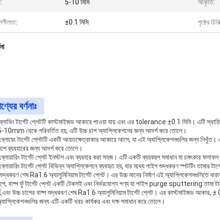
:
5-10 মিমি
আকৃতি:
নশীলতা:
±0.1 মিমি
পৃষ্ঠের চিকি
ণনা
ণ্যের বর্ণনাঃ
 ব্লাভিং টার্গেট প্লেটটি কাস্টমাইজড আকারে পাওয়া যায় এবং এর tolerance ±0.1 মিমি। এটি স্থায়িত
5-10mm থেকে পরিবর্তিত হয়, এটি উচ্চ চাপ অ্যাপ্লিকেশনের জন্য আদর্শ করে তোলে।
 ব্লোয়েং টার্গেট প্লেটটি একটি আয়তক্ষেত্রাকার আকারে আসে, যা এই অ্যাপ্লিকেশনগুলির জন্য নিখুঁত।
েশে ব্যবহারের জন্য আদর্শ করে তোলে।
 ব্লোয়ারিং টার্গেট প্লেট ইনস্টল এবং ব্যবহার করা সহজ। এটি একটি ব্যয়বহুল সমাধান যা চমৎকার ফলাফ
 ব্লোয়ারিং টার্গেট প্লেট বিভিন্ন অ্যাপ্লিকেশনে ব্যবহৃত হয়, যার মধ্যে পাইপ শুদ্ধকরণ স্পটটিং তামার টার
 শুদ্ধকরণ শেষ Ra1.6 অ্যালুমিনিয়াম টার্গেট প্লেট। এর উচ্চ মানের নির্মাণ এই অ্যাপ্লিকেশনগুলিতে ধারা
ষেপে, বাষ্প ফুঁ টার্গেট প্লেট একটি টেকসই এবং নির্ভরযোগ্য পণ্য যা পাইপ purge sputtering তামা ট
শ,এবং উচ্চ চাপের বাষ্প শুদ্ধকরণ শেষ Ra1.6 অ্যালুমিনিয়াম টার্গেট প্লেট। এর কাস্টমাইজড আকার, ±
্যাপ্লিকেশনগুলির জন্য এটি একটি খরচ কার্যকর এবং দক্ষ সমাধান করে তোলে।