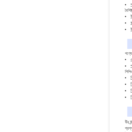
প
বৈশিষ্
উ
ব
উ
পণ্যে
এ
প
শিপিং
ব
শ
শ
উঃ ব
প্রশ্