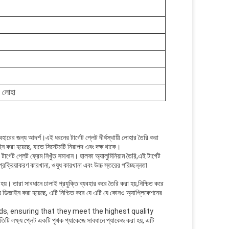
া, লোহা
যবহারের জন্য আদর্শ।এই ধরনের টার্গেট প্লেট দীর্ঘস্থায়ী লোহার তৈরি করা
করা হয়েছে, যাতে সিস্টেমটি নিরাপদ এবং দক্ষ থাকে।
্গেট প্লেট ফ্রেম নিখুঁত সমাধান। হালকা অ্যালুমিনিয়াম তৈরি,এই টার্গেট
প্রক্রিয়াকরণ কারখানা, ওষুধ কারখানা এবং উচ্চ স্তরের পরিচ্ছন্নতা
 হয়। তারা সাবধানে ঢালাই প্রযুক্তি ব্যবহার করে তৈরি করা হয়,নিশ্চিত করে
র জন্য ডিজাইন করা হয়েছে, এটি নিশ্চিত করে যে এটি যে কোনও অ্যাপ্লিকেশনের
s, ensuring that they meet the highest quality
ি লক্ষ্য প্লেট একটি পৃথক প্যাকেজে সাবধানে প্যাকেজ করা হয়, এটি