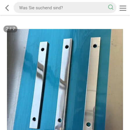
2
/
7