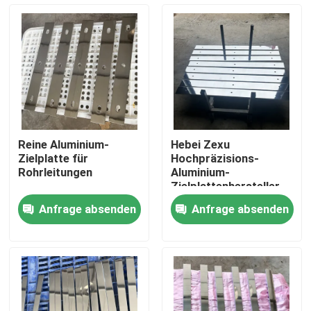
VR-Show
Über uns
Fabrik-Ausflug
Reine Aluminium-
Hebei Zexu
Zielplatte für
Hochpräzisions-
Qualitätskontrolle
Rohrleitungen
Aluminium-
Zielplattenhersteller
Anfrage absenden
Anfrage absenden
Treten Sie mit uns in Verbindung
Nachrichten
Fordern Sie ein Zitat