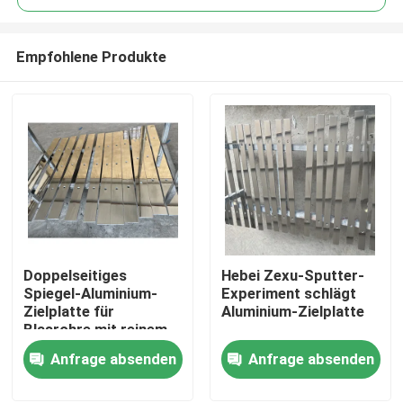
Empfohlene Produkte
Doppelseitiges
Hebei Zexu-Sputter-
Haus
Spiegel-Aluminium-
Experiment schlägt
Zielplatte für
Aluminium-Zielplatte
Blasrohre mit reinem
Produkte
Aluminium-Zielplatte
Anfrage absenden
Anfrage absenden
Videos