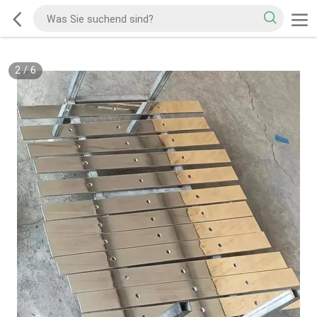
2
/
6