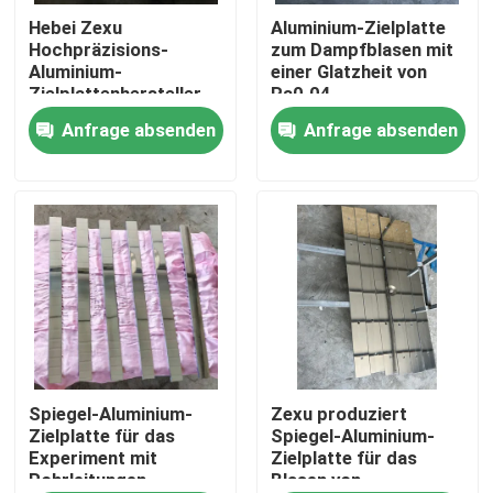
Hebei Zexu
Aluminium-Zielplatte
Hochpräzisions-
zum Dampfblasen mit
VR-Show
Aluminium-
einer Glatzheit von
Zielplattenhersteller
Ra0.04
Anfrage absenden
Anfrage absenden
Über uns
Fabrik-Ausflug
Qualitätskontrolle
Treten Sie mit uns in Verbindung
Nachrichten
Spiegel-Aluminium-
Zexu produziert
Zielplatte für das
Spiegel-Aluminium-
Experiment mit
Zielplatte für das
Rohrleitungen
Blasen von
Fordern Sie ein Zitat