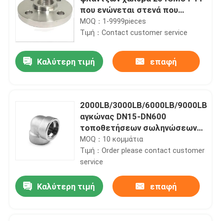
που ενώνεται στενά που
περνιέται κλωστή για τη
MOQ：1-9999pieces
βιομηχανία πετρελαίου
Τιμή：Contact customer service
Καλύτερη τιμή
επαφή
2000LB/3000LB/6000LB/9000LB
αγκώνας DN15-DN600
τοποθετήσεων σωληνώσεων
υποδοχών
MOQ：10 κομμάτια
Τιμή：Order please contact customer
service
Καλύτερη τιμή
επαφή