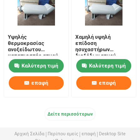
Υψηλής
Χαμηλή υψηλή
θερμοκρασίας
επίδοση
ανοξείδωτου
ησυχαστήρων
καταπιεστής ατμού
διεξόδων ατμού
ησυχαστήρων ατμού
ησυχαστήρων
Καλύτερη τιμή
Καλύτερη τιμή
φυσώντας
φυσήγματος ατμού
συντήρησης
επαφή
επαφή
Δείτε περισσότερων
Αρχική Σελίδα
Περίπου εμείς
επαφή
Desktop Site