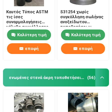
Καυτός Τύπος ASTM
S31254 χωρίς
Χωρίς συγκόλληση σωλήνας χάλυβα
τις ίσες
συγκόλληση σωλήνας
συναρμολογήσεις
ανοξείδωτου
χάλυβα συγκόλλησης
τοποθετήσεων
Σωλήνας χάλυβα κραμάτων
άκρης γραμμάτων Τ
σωληνώσεων φ27-
Καλύτερη τιμή
Καλύτερη τιμή
χάλυβα άνθρακα που
φ914mm που μειώνει
προσαρμόζονται που
το αντιδιαβρωτικό
Βιομηχανικός σωλήνας ανοξείδωτου
διαμορφώνει
σωλήνων
επαφή
επαφή
Σωλήνας κραμάτων νικελίου
ενωμένες στενά άκρη τοποθετήσεις σωληνώσεων
(56)