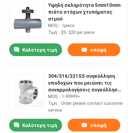
Υψηλή σκληρότητα 5mm10mm
πιάτο στόχων χτυπήματος
ατμού
MOQ：1piece
Τιμή：$5- $20 per piece
Καλύτερη τιμή
επαφή
304/316/321SS συγκόλληση
υποδοχών που μειώνει τις
συναρμολογήσεις συγκόλλησης
υποδοχών γραμμάτων Τ DN6-
MOQ：1-99999+
DN100 3000lb
Τιμή：Order please contact customer
service
Καλύτερη τιμή
επαφή