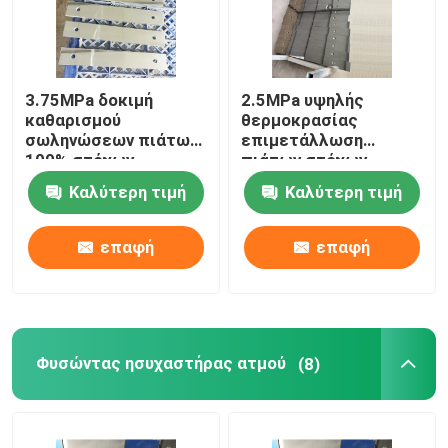
3.75MPa δοκιμή
2.5MPa υψηλής
καθαρισμού
θερμοκρασίας
σωληνώσεων πιάτων
επιμετάλλωση
100% στόχων
πιάτων στόχων
φυσήγματος ατμού
φυσήγματος ατμού
Καλύτερη τιμή
Καλύτερη τιμή
πίεσης δοκιμής
αργιλίου
επαφή
επαφή
Φυσώντας ησυχαστήρας ατμού
(8)