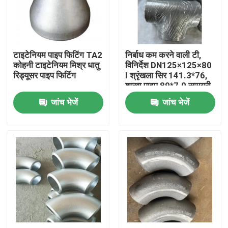
वीआर शो
टाइटेनियम पाइप फिटिंग TA2
निर्बाध कम करने वाली टी,
हमारे बारे में
कोहनी टाइटेनियम मिश्र धातु
विनिर्देश DN125×125×80
रिड्यूसर पाइप फिटिंग
I श्रृंखला सिर 141.3*76,
शाखा पाइप 89*7.0 सामग्री
कारखाना भ्रमण
Inconel600
जांच भेजें
जांच भेजें
गुणवत्ता नियंत्रण
संपर्क करें
समाचार
एक उद्धरण का अनुरोध करें