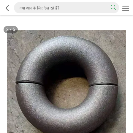
2
/
5