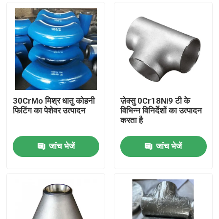
30CrMo मिश्र धातु कोहनी
ज़ेक्सु 0Cr18Ni9 टी के
फिटिंग का पेशेवर उत्पादन
विभिन्न विनिर्देशों का उत्पादन
करता है
जांच भेजें
जांच भेजें
घर
उत्पादों
वीडियो