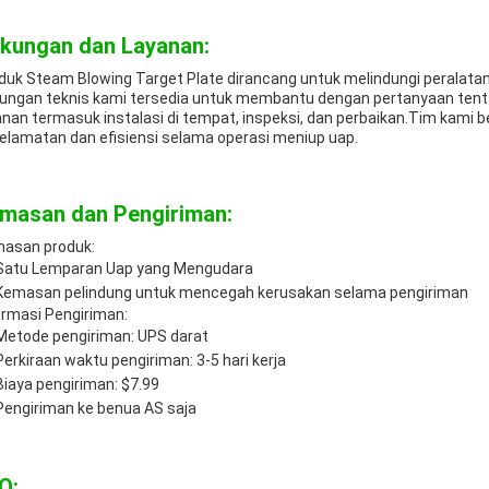
kungan dan Layanan:
duk Steam Blowing Target Plate dirancang untuk melindungi peralata
ungan teknis kami tersedia untuk membantu dengan pertanyaan tenta
anan termasuk instalasi di tempat, inspeksi, dan perbaikan.Tim kami
elamatan dan efisiensi selama operasi meniup uap.
masan dan Pengiriman:
asan produk:
Satu Lemparan Uap yang Mengudara
Kemasan pelindung untuk mencegah kerusakan selama pengiriman
ormasi Pengiriman:
Metode pengiriman: UPS darat
Perkiraan waktu pengiriman: 3-5 hari kerja
Biaya pengiriman: $7.99
Pengiriman ke benua AS saja
Q: