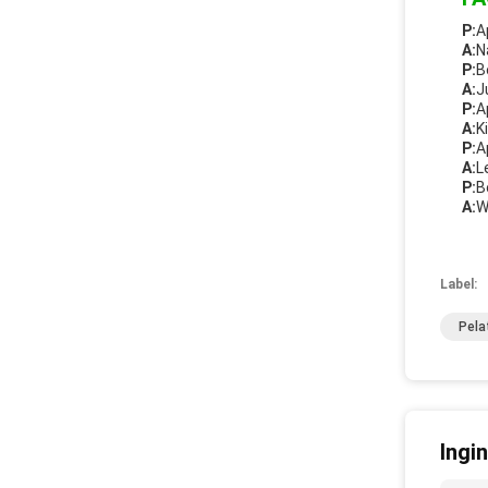
P:
A
A:
N
P:
B
A:
J
P:
A
A:
K
P:
A
A:
L
P:
B
A:
W
Label:
Pela
Ingi