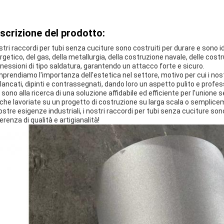
scrizione del prodotto:
ostri raccordi per tubi senza cuciture sono costruiti per durare e sono id
rgetico, del gas, della metallurgia, della costruzione navale, delle costr
nessioni di tipo saldatura, garantendo un attacco forte e sicuro.
prendiamo l'importanza dell'estetica nel settore, motivo per cui i nos
lancati, dipinti e contrassegnati, dando loro un aspetto pulito e profe
 sono alla ricerca di una soluzione affidabile ed efficiente per l'unione s
 che lavoriate su un progetto di costruzione su larga scala o semplice
vostre esigenze industriali, i nostri raccordi per tubi senza cuciture son
erenza di qualità e artigianalità!