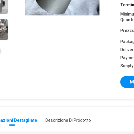
Termin
Minim
Quanti
Prezzo
Packag
Deliver
Payme
Supply 
M
azioni Dettagliate
Descrizione Di Prodotto