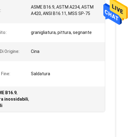
ASME B16.9, ASTM A234, ASTM
:
A420, ANSI B16.11, MSS SP-75
ito:
granigliatura, pittura, segnante
i Origine:
Cina
 Fine:
Saldatura
SME B16.9
,
ra inossidabili
,
li