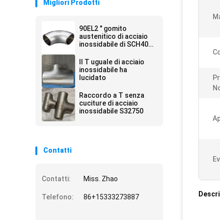
Migliori Prodotti
Ma
90EL2 " gomito
austenitico di acciaio
inossidabile di SCH40
254SMO
Co
Il T uguale di acciaio
inossidabile ha
lucidato
Pr
No
Raccordo a T senza
cuciture di acciaio
inossidabile S32750
Ap
Contatti
Ev
Contatti:
Miss. Zhao
Descri
Telefono:
86+15333273887