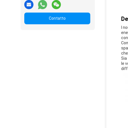
De
Contatto
I n
ene
con
Com
spa
che
Sia
le 
diff