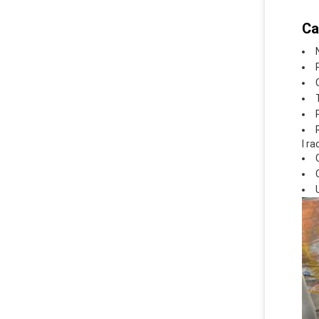
Ca
I r