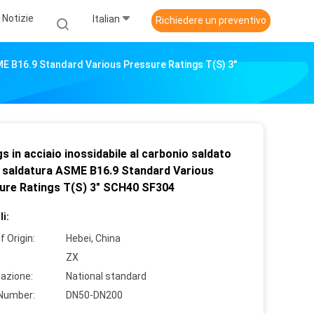
Notizie
Italian
Richiedere un preventivo
SME B16.9 Standard Various Pressure Ratings T(S) 3"
gs in acciaio inossidabile al carbonio saldato
 saldatura ASME B16.9 Standard Various
ure Ratings T(S) 3" SCH40 SF304
i:
f Origin:
Hebei, China
ZX
cazione:
National standard
Number:
DN50-DN200