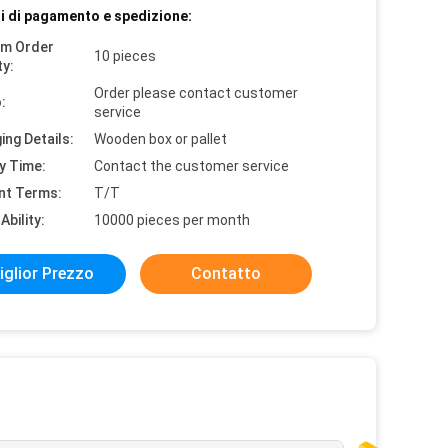
i di pagamento e spedizione:
um Order
10 pieces
ty:
Order please contact customer
:
service
ing Details:
Wooden box or pallet
y Time:
Contact the customer service
nt Terms:
T/T
Ability:
10000 pieces per month
iglior Prezzo
Contatto