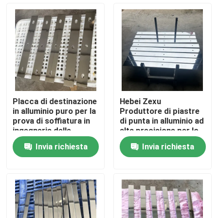
Manifestazione di VR
Circa noi
Giro della fabbrica
Placca di destinazione
Hebei Zexu
in alluminio puro per la
Produttore di piastre
Controllo di qualità
prova di soffiatura in
di punta in alluminio ad
ingegneria delle
alta precisione per lo
tubazioni
sputtering
Invia richiesta
Invia richiesta
Contattici
Notizie
Richieda una citazione