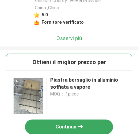
Yanshan County . HeBei Province
.China ,China
5.0
Fornitore verificato
Osservi più
Ottieni il miglior prezzo per
Piastra bersaglio in alluminio
soffiata a vapore
MOQ： 1piece
Continua