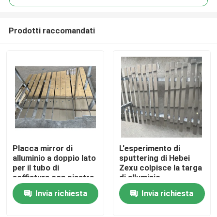
Prodotti raccomandati
Placca mirror di
L'esperimento di
Casa
alluminio a doppio lato
sputtering di Hebei
per il tubo di
Zexu colpisce la targa
soffiatura con piastra
di alluminio
Prodotti
mirante di alluminio
Invia richiesta
Invia richiesta
puro
Video