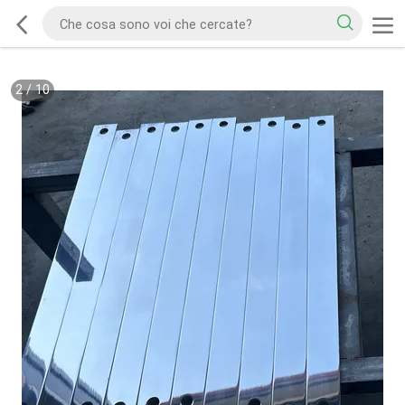
2
/
10