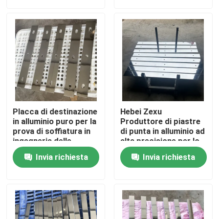
Manifestazione di VR
Circa noi
Giro della fabbrica
Placca di destinazione
Hebei Zexu
Controllo di qualità
in alluminio puro per la
Produttore di piastre
prova di soffiatura in
di punta in alluminio ad
ingegneria delle
alta precisione per lo
tubazioni
sputtering
Contattici
Invia richiesta
Invia richiesta
Notizie
Richieda una citazione