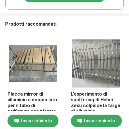
Prodotti raccomandati
Casa
Placca mirror di
L'esperimento di
alluminio a doppio lato
sputtering di Hebei
per il tubo di
Zexu colpisce la targa
Prodotti
soffiatura con piastra
di alluminio
mirante di alluminio
Invia richiesta
Invia richiesta
puro
Video