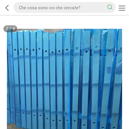
2
/
4