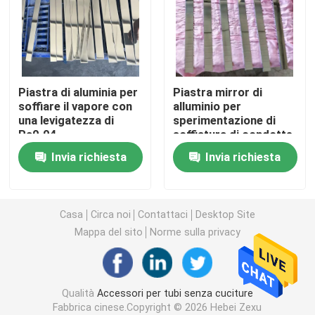
Accessori per tubi senza cuciture
raccordi per tubi saldati di testa
Piastra di aluminia per
Piastra mirror di
soffiare il vapore con
alluminio per
una levigatezza di
sperimentazione di
accessori per tubi dell'incavo
Ra0.04
soffiatura di condotte
Invia richiesta
Invia richiesta
Piastra bersaglio per soffiaggio di vapore
Silenziatore di soffiatura
Casa
Circa noi
Contattaci
Desktop Site
Mappa del sito
Norme sulla privacy
Accessori per tubi forgiati
Qualità
Accessori per tubi senza cuciture
Flangia in acciaio forgiato
Fabbrica cinese.Copyright © 2026 Hebei Zexu