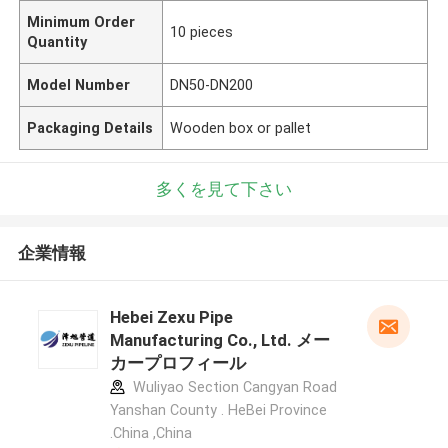
Minimum Order
10 pieces
Quantity
Model Number
DN50-DN200
Packaging Details
Wooden box or pallet
多くを見て下さい
企業情報
Hebei Zexu Pipe
Manufacturing Co., Ltd. メー
カープロフィール
Wuliyao Section Cangyan Road
Yanshan County . HeBei Province
.China ,China