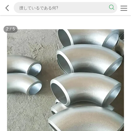
2
/
5