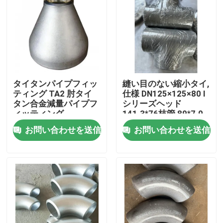
VRショー
私達について
タイタンパイプフィッ
縫い目のない縮小タイ,
工場旅行
ティング TA2 肘タイ
仕様 DN125×125×80 I
タン合金減量パイプフ
シリーズヘッド
ィッティング
141.3*76枝管 89*7.0
品質管理
インコネル600
お問い合わせを送信
お問い合わせを送信
私達に連絡しなさい
ニュース
引用を要求しなさい