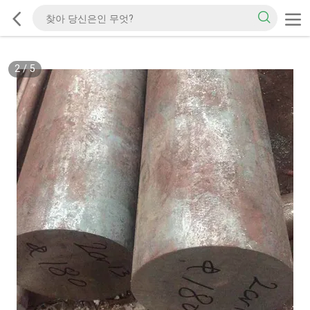
2
/
5