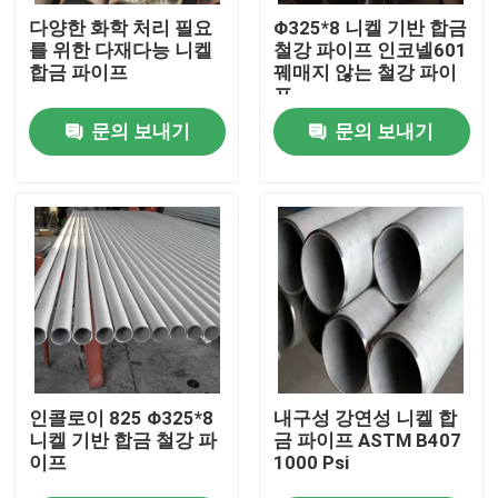
다양한 화학 처리 필요
Φ325*8 니켈 기반 합금
를 위한 다재다능 니켈
철강 파이프 인코넬601
VR 전시회
합금 파이프
꿰매지 않는 철강 파이
프
문의 보내기
문의 보내기
우리에 대하여
공장 여행
품질 관리
연락주세요
뉴스
인콜로이 825 Φ325*8
내구성 강연성 니켈 합
니켈 기반 합금 철강 파
금 파이프 ASTM B407
이프
1000 Psi
인용문을 요구하세요