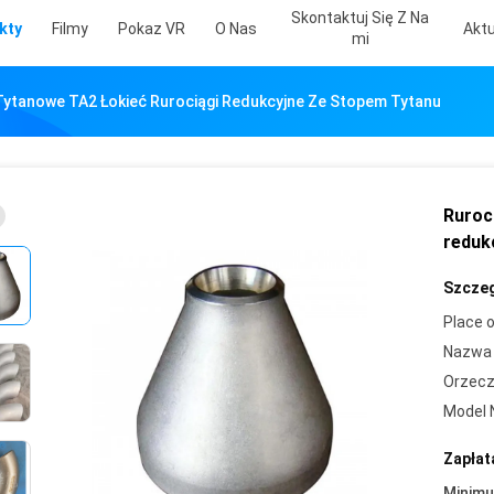
Skontaktuj Się Z Na
kty
Filmy
Pokaz VR
O Nas
Aktu
Mi
Tytanowe TA2 Łokieć Rurociągi Redukcyjne Ze Stopem Tytanu
Ruroc
reduk
Szczeg
Place o
Nazwa 
Orzecz
Model 
Zapłat
Minim