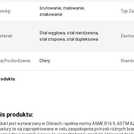
śrutowanie, malowanie,
ymóg:
Typ Za
znakowanie
Stal węglowa, stal nierdzewna,
teriał:
Zasto
stal stopowa, stal dupleksowa
aj Pochodzenia:
Chiny
Stand
roduktu
is produktu:
dukt jest wytwarzany w Chinach i spełnia normy ASME B16.9, ASTM A
atury te są zaprojektowane w celu zaspokojenia potrzeb różnych bra