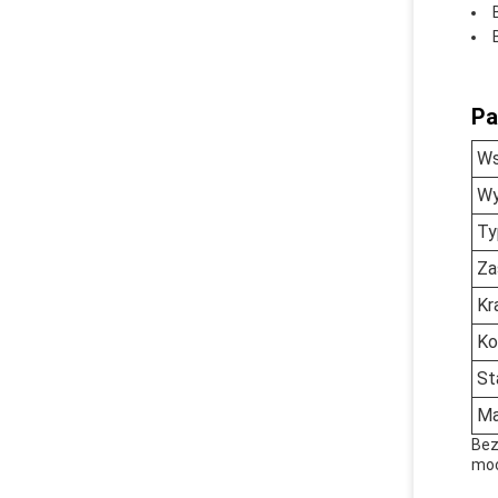
Pa
Ws
W
Ty
Za
Kr
Ko
St
Ma
Bez
moc