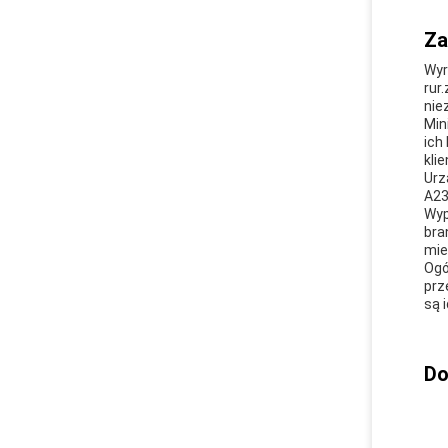
Za
Wyr
rur
nie
Min
ich
klie
Urz
A23
Wyp
bra
mie
Ogó
prz
są 
Do