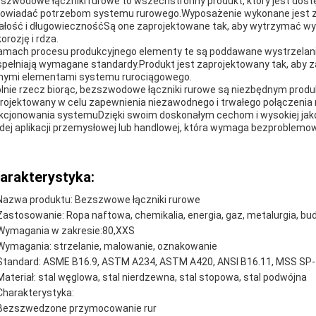
szwodowe łączniki rurowe to wszechstronny produkt, który jest dostę
owiadać potrzebom systemu rurowego.Wyposażenie wykonane jest z w
ałość i długowiecznośćSą one zaprojektowane tak, aby wytrzymać wys
orozję i rdza.
amach procesu produkcyjnego elementy te są poddawane wystrzelaniu
spełniają wymagane standardy.Produkt jest zaprojektowany tak, aby
nymi elementami systemu rurociągowego.
lnie rzecz biorąc, bezszwodowe łączniki rurowe są niezbędnym prod
rojektowany w celu zapewnienia niezawodnego i trwałego połączenia 
kcjonowania systemuDzięki swoim doskonałym cechom i wysokiej jakoś
dej aplikacji przemysłowej lub handlowej, która wymaga bezproblem
arakterystyka:
Nazwa produktu: Bezszwowe łączniki rurowe
Zastosowanie: Ropa naftowa, chemikalia, energia, gaz, metalurgia, b
Wymagania w zakresie:80,XXS
Wymagania: strzelanie, malowanie, oznakowanie
Standard: ASME B16.9, ASTM A234, ASTM A420, ANSI B16.11, MSS SP
Materiał: stal węglowa, stal nierdzewna, stal stopowa, stal podwójna
Charakterystyka:
Bezszwedzone przymocowanie rur