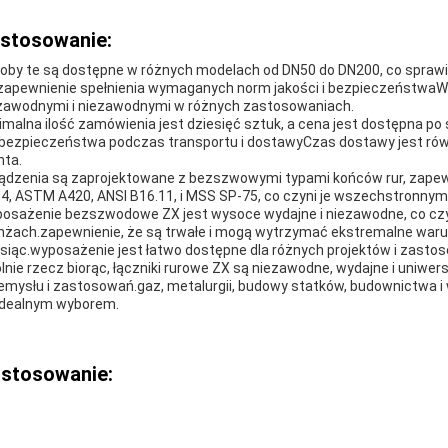
stosowanie:
oby te są dostępne w różnych modelach od DN50 do DN200, co sprawia
.zapewnienie spełnienia wymaganych norm jakości i bezpieczeństwaWy
zawodnymi i niezawodnymi w różnych zastosowaniach.
imalna ilość zamówienia jest dziesięć sztuk, a cena jest dostępna po
 bezpieczeństwa podczas transportu i dostawyCzas dostawy jest rów
nta.
ądzenia są zaprojektowane z bezszwowymi typami końców rur, zapewni
4, ASTM A420, ANSI B16.11, i MSS SP-75, co czyni je wszechstronnym
osażenie bezszwodowe ZX jest wysoce wydajne i niezawodne, co czy
nżach.zapewnienie, że są trwałe i mogą wytrzymać ekstremalne war
siąc.wyposażenie jest łatwo dostępne dla różnych projektów i zasto
lnie rzecz biorąc, łączniki rurowe ZX są niezawodne, wydajne i uniwersa
emysłu i zastosowań.gaz, metalurgii, budowy statków, budownictwa 
idealnym wyborem.
stosowanie: