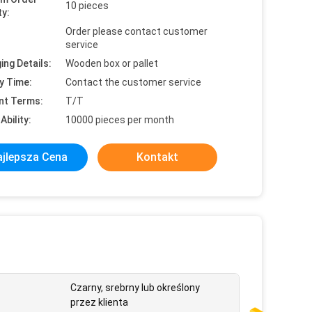
10 pieces
ty:
Order please contact customer
service
ing Details:
Wooden box or pallet
y Time:
Contact the customer service
nt Terms:
T/T
Ability:
10000 pieces per month
jlepsza Cena
Kontakt
Czarny, srebrny lub określony
przez klienta