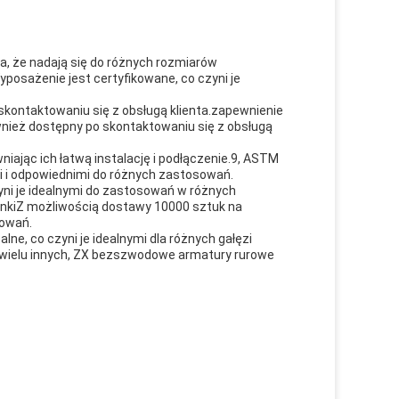
, że nadają się do różnych rozmiarów
posażenie jest certyfikowane, co czyni je
 skontaktowaniu się z obsługą klienta.zapewnienie
nież dostępny po skontaktowaniu się z obsługą
ając ich łatwą instalację i podłączenie.9, ASTM
i i odpowiednimi do różnych zastosowań.
ni je idealnymi do zastosowań w różnych
unkiZ możliwością dostawy 10000 sztuk na
sowań.
lne, co czyni je idealnymi dla różnych gałęzi
i wielu innych, ZX bezszwodowe armatury rurowe