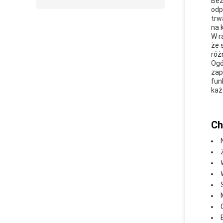
Bez
odp
trw
na k
W r
że 
róż
Ogó
zap
fun
każ
Ch