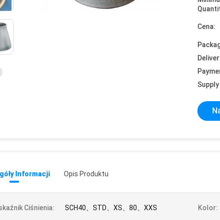
Quanti
Cena:
Packag
Deliver
Payme
Supply 
Na
óły Informacji
Opis Produktu
kaźnik Ciśnienia:
SCH40、STD、XS、80、XXS
Kolor: