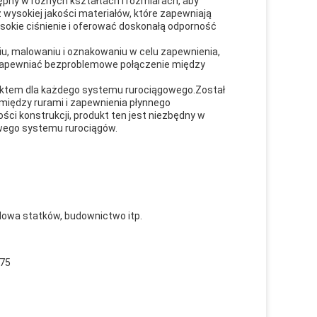
pny w różnych kształtach i rozmiarach, aby
ysokiej jakości materiałów, które zapewniają
okie ciśnienie i oferować doskonałą odporność
, malowaniu i oznakowaniu w celu zapewnienia,
 zapewniać bezproblemowe połączenie między
uktem dla każdego systemu rurociągowego.Został
między rurami i zapewnienia płynnego
ci konstrukcji, produkt ten jest niezbędny w
owego systemu rurociągów.
udowa statków, budownictwo itp.
-75