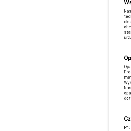
Ws
Nas
tec
eks
obe
sta
urz
Op
Opa
Pro
mat
Wys
Nas
opa
dot
Cz
P1: