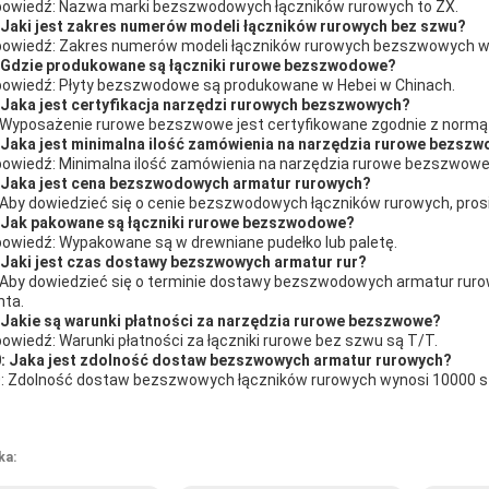
owiedź: Nazwa marki bezszwodowych łączników rurowych to ZX.
 Jaki jest zakres numerów modeli łączników rurowych bez szwu?
owiedź: Zakres numerów modeli łączników rurowych bezszwowych w
 Gdzie produkowane są łączniki rurowe bezszwodowe?
owiedź: Płyty bezszwodowe są produkowane w Hebei w Chinach.
 Jaka jest certyfikacja narzędzi rurowych bezszwowych?
 Wyposażenie rurowe bezszwowe jest certyfikowane zgodnie z normą 
 Jaka jest minimalna ilość zamówienia na narzędzia rurowe bezsz
owiedź: Minimalna ilość zamówienia na narzędzia rurowe bezszwowe 
 Jaka jest cena bezszwodowych armatur rurowych?
 Aby dowiedzieć się o cenie bezszwodowych łączników rurowych, prosi
 Jak pakowane są łączniki rurowe bezszwodowe?
owiedź: Wypakowane są w drewniane pudełko lub paletę.
 Jaki jest czas dostawy bezszwowych armatur rur?
 Aby dowiedzieć się o terminie dostawy bezszwodowych armatur ruro
nta.
 Jakie są warunki płatności za narzędzia rurowe bezszwowe?
owiedź: Warunki płatności za łączniki rurowe bez szwu są T/T.
: Jaka jest zdolność dostaw bezszwowych armatur rurowych?
: Zdolność dostaw bezszwowych łączników rurowych wynosi 10000 sz
ka: