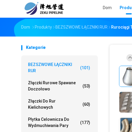
Dom
Produ
Dom
Produkty
BEZSZWOWE ŁĄCZNIKI RUR
Rurociągi 
Kategorie
BEZSZWOWE ŁĄCZNIKI
(101)
RUR
Złączki Rurowe Spawane
(53)
Doczołowo
Złączki Do Rur
(60)
Kielichowych
Płytka Celownicza Do
(177)
Wydmuchiwania Pary