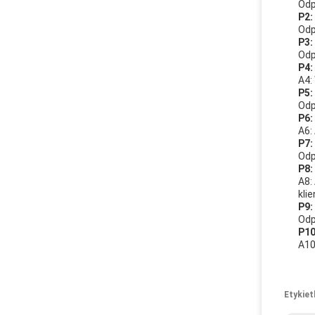
Odp
P2:
Odp
P3:
Odp
P4:
A4:
P5:
Odp
P6:
A6:
P7:
Odp
P8:
A8:
klie
P9:
Odp
P10
A10
Etykiet