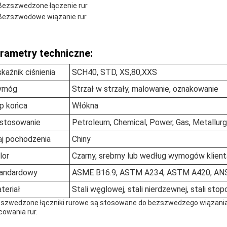
Bezszwedzone łączenie rur
Bezszwodowe wiązanie rur
rametry techniczne:
kaźnik ciśnienia
SCH40, STD, XS,80,XXS
ymóg
Strzał w strzały, malowanie, oznakowanie
p końca
Włókna
stosowanie
Petroleum, Chemical, Power, Gas, Metallurgy,
aj pochodzenia
Chiny
lor
Czarny, srebrny lub według wymogów klient
andardowy
ASME B16.9, ASTM A234, ASTM A420, ANS
teriał
Stali węglowej, stali nierdzewnej, stali stop
szwedzone łączniki rurowe są stosowane do bezszwedzego wiązania
owania rur.