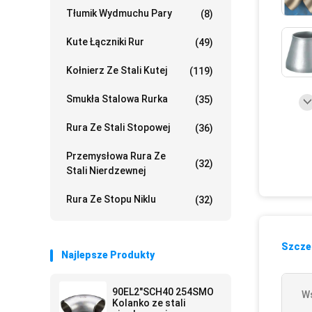
Tłumik Wydmuchu Pary
(8)
Kute Łączniki Rur
(49)
Kołnierz Ze Stali Kutej
(119)
Smukła Stalowa Rurka
(35)
Rura Ze Stali Stopowej
(36)
Przemysłowa Rura Ze
(32)
Stali Nierdzewnej
Rura Ze Stopu Niklu
(32)
Szczeg
Najlepsze Produkty
90EL2"SCH40 254SMO
Ws
Kolanko ze stali