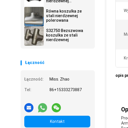
nierdzewnej
austenitycznej
W
Równa koszulka ze
stali nierdzewnej
polerowana
S32750 Bezszwowa
Ma
koszulka ze stali
nierdzewnej
Kr
Łączność
opis p
Łączność:
Miss. Zhao
Tel:
86+15333273887
Op
Pro
Kontakt
Arm