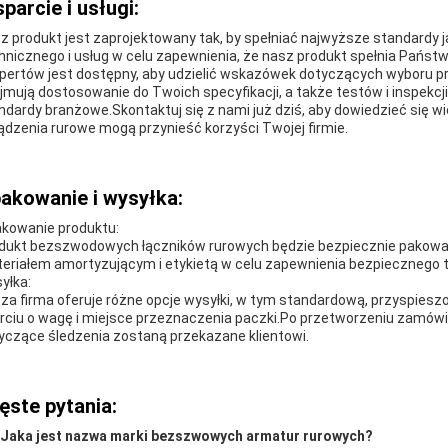
parcie i usługi:
z produkt jest zaprojektowany tak, by spełniać najwyższe standardy j
hnicznego i usług w celu zapewnienia, że nasz produkt spełnia Państ
pertów jest dostępny, aby udzielić wskazówek dotyczących wyboru prod
jmują dostosowanie do Twoich specyfikacji, a także testów i inspekcji
ndardy branżowe.Skontaktuj się z nami już dziś, aby dowiedzieć się wi
ądzenia rurowe mogą przynieść korzyści Twojej firmie.
akowanie i wysyłka:
kowanie produktu:
dukt bezszwodowych łączników rurowych będzie bezpiecznie pakowa
eriałem amortyzującym i etykietą w celu zapewnienia bezpiecznego t
yłka:
za firma oferuje różne opcje wysyłki, w tym standardową, przyspieszo
rciu o wagę i miejsce przeznaczenia paczki.Po przetworzeniu zamówi
yczące śledzenia zostaną przekazane klientowi.
ęste pytania:
 Jaka jest nazwa marki bezszwowych armatur rurowych?