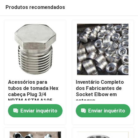
Produtos recomendados
Acessórios para
Inventário Completo
tubos de tomada Hex
dos Fabricantes de
cabeça Plug 3/4
Socket Elbow em
Casa
NPTM ASTM A105
estoque
GALV ASME B16.11
Enviar inquérito
Enviar inquérito
Produtos
Vídeos