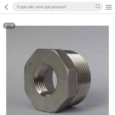
2
/
6