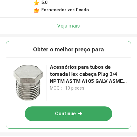
5.0
Fornecedor verificado
Veja mais
Obter o melhor preço para
Acessórios para tubos de
tomada Hex cabeça Plug 3/4
NPTM ASTM A105 GALV ASME
B16.11
MOQ： 10 pieces
Continue