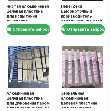
Чистая алюминиевая
Hebei Zexu
целевая пластина
Высокоточный
Шоу VR
для испытания
производитель
дуновения
алюминиевых целей
трубопроводной
для распыливания
Отправить запрос
Отправить запрос
О нас
техники
Путешествие фабрики
Проверка качества
Свяжитесь мы
Новости
Алюминиевая
Зеркальная
целевая пластина
алюминиевая
для дуновения паром
целевая пластина
с гладкостью Ra0.04
для испытания
Спросите цитату