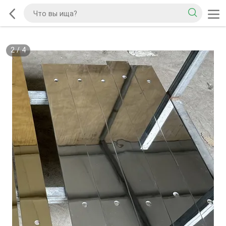
2
/
4