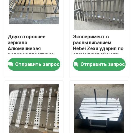
Двухстороннее
Эксперимент с
зеркало
распыливанием
Алюминиевая
Hebei Zexu ударил по
целевая пластинка
алюминиевой цели.
для дуновки трубки
Отправить запрос
Отправить запрос
с чистой
алюминиевой
целевой пластинкой
Дом
Продукты
Видео