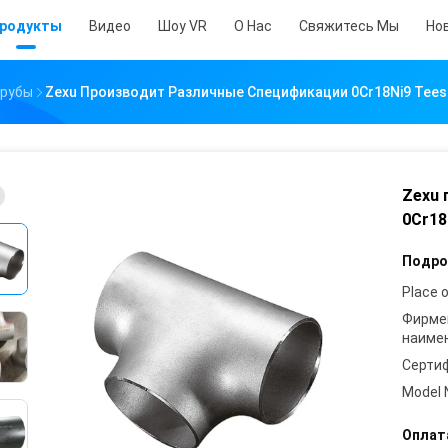
родукты
Видео
Шоу VR
О Нас
Свяжитесь Мы
Но
Трубы
Zexu Производит Различные Спецификации 0Cr18Ni9 Tees
Zexu 
0Cr18
Подро
Place o
Фирме
наиме
Серти
Model 
Оплат