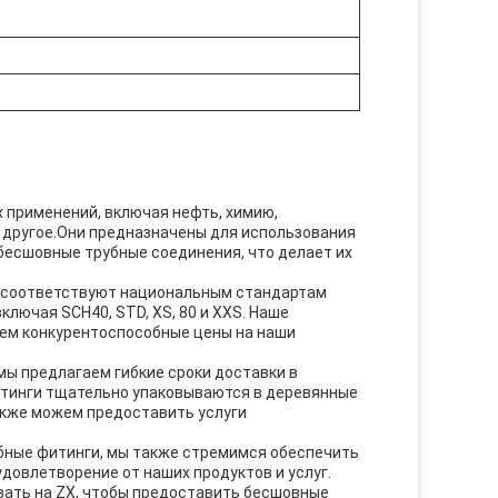
 применений, включая нефть, химию,
ое другое.Они предназначены для использования
бесшовные трубные соединения, что делает их
 и соответствуют национальным стандартам
лючая SCH40, STD, XS, 80 и XXS. Наше
аем конкурентоспособные цены на наши
ы предлагаем гибкие сроки доставки в
тинги тщательно упаковываются в деревянные
акже можем предоставить услуги
бные фитинги, мы также стремимся обеспечить
довлетворение от наших продуктов и услуг.
вать на ZX, чтобы предоставить бесшовные