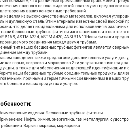
.Мы понимаем, что различные промышленные приложения требую
спечения плавного потока жидкостей, поэтому мы предлагаем ши
влетворения ваших конкретных требований.
и изделия из высококачественных материалов, включая углерод
ль и дуплексную сталь.Эти материалы известны своей высокой п
розии, что делает их идеальными для использования в различны
 наши бесшовные трубные фитинги изготавливаются в соответст
E B16.9, ASTM A234, ASTM A420, ANSI B16.11Наши фитинги предн
проницаемого соединения между двумя трубами.
ечный тип наших бесшовных трубных фитингов является сварным
динение между трубами.
нашем заводе мы также предлагаем дополнительные услуги для 
ие как взрыв, покраска и маркировка.Эти услуги выполняются дл
дукции, а также для обеспечения надлежащей идентификации и 
ерите наши бесшовные трубные соединительные продукты для 
говечными, прочными и герметичными соединениями в ваших тру
ать больше о наших продуктах и услугах.
обенности:
Наименование изделия: Бесшовные трубные фитинги
Применение: Нефть, химия, энергетика, газ, металлургия, судостро
Требования: Взрыв, покраска, маркировка