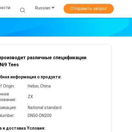
вости
Russian
Отправить запрос
производит различные спецификации
Ni9 Tees
бная информация о продукте:
f Origin:
Hebei, China
нное
ZX
нование:
фикация:
National standard
Number:
DN50-DN200
а и доставка Условия: