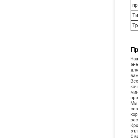
пр
Ти
Тр
Пр
Наш
эне
для
важ
Все
кач
мин
про
Мы 
соо
кор
рас
Кро
отл
С в