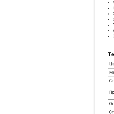
Те
Ц
Ма
Ст
П
Ог
Ст