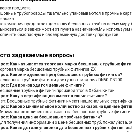
ковка продукта:
шовные трубопроводы тщательно упаковываются в прочные карт
евозка:
а компания предлагает доставку бесшовных труб по всему миру.
ьироваться в зависимости от пункта назначения.Мы используем
спечить безопасную и своевременную доставку продуктов.
сто задаваемые вопросы
рос: Как называется торговая марка бесшовных трубных фити
торговая марка бесшовных трубных фитингов ZX.
рос: Какой модельный ряд бесшовных трубных фитингов?
Бесшовные трубные фитинги доступны в моделях DN50-DN200.
рос: Где производятся цепные фитинги?
Бесшовные трубные фитинги производятся в Хэбэй, Китай.
прос: Какую сертификацию имеют цепные фитинги?
ет: Бесшовные трубные фитинги имеют национальную сертифик
рос: Каково минимальное количество заказов на цепные фити
Минимальное количество заказов на бесшовные трубные фитинги 
рос: Какая цена на бесшовные трубные фитинги?
Для получения информации о цене бесшовных труб, пожалуйста, о
рос: Какие детали упаковки для бесшовных трубных фитингов