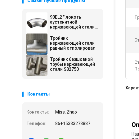
Самые Лучшие Продукты
90EL2 " локоть
Т
аустенитной
нержавеющей стали
SCH40 254SMO
Тройник
С
нержавеющей стали
равный отполировал
Тройник безшовной
С
трубы нержавеющей
П
стали S32750
Харак
Контакты
Контакты:
Miss. Zhao
Телефон:
86+15333273887
Оп
Наш