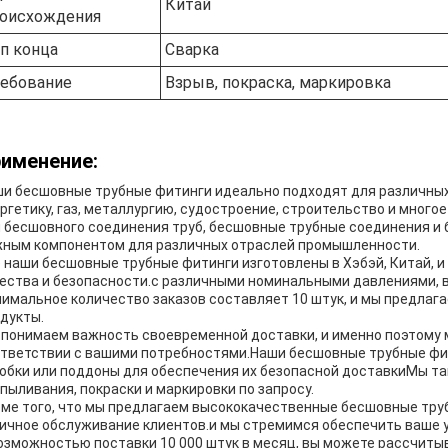
Китай
оисхождения
п конца
Сварка
ебование
Взрыв, покраска, маркировка
именение:
и бесшовные трубные фитинги идеально подходят для различных
ргетику, газ, металлургию, судостроение, строительство и мног
 бесшовного соединения труб, бесшовные трубные соединения и 
ным компонентом для различных отраслей промышленности.
 наши бесшовные трубные фитинги изготовлены в Хэбэй, Китай,
ества и безопасности.с различными номинальными давлениями, вк
имальное количество заказов составляет 10 штук, и мы предлаг
дукты.
понимаем важность своевременной доставки, и именно поэтому м
тветствии с вашими потребностями.Наши бесшовные трубные фи
обки или поддоны для обеспечения их безопасной доставкиМы т
пыливания, покраски и маркировки по запросу.
ме того, что мы предлагаем высококачественные бесшовные тру
ичное обслуживание клиентов.и мы стремимся обеспечить ваше у
озможностью поставки 10 000 штук в месяц, вы можете рассчиты