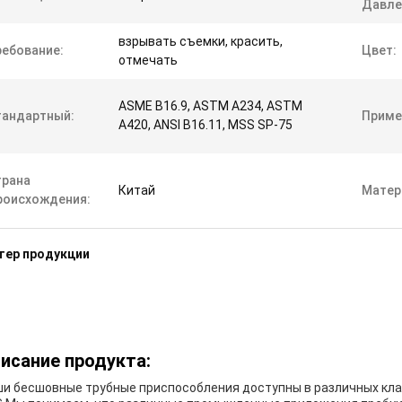
Давле
взрывать съемки, красить,
ребование:
Цвет:
отмечать
ASME B16.9, ASTM A234, ASTM
тандартный:
Приме
A420, ANSI B16.11, MSS SP-75
трана
Китай
Матер
роисхождения:
тер продукции
исание продукта:
и бесшовные трубные приспособления доступны в различных класс