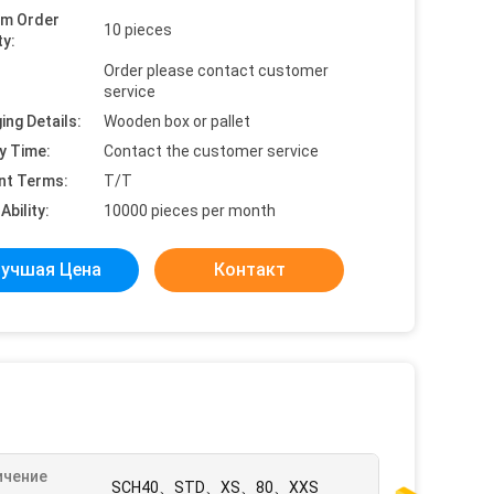
um Order
10 pieces
ty:
Order please contact customer
service
ing Details:
Wooden box or pallet
y Time:
Contact the customer service
nt Terms:
T/T
Ability:
10000 pieces per month
учшая Цена
Контакт
ичение
SCH40、STD、XS、80、XXS