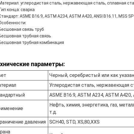
Материал: углеродистая сталь, нержавеющая сталь, сплавная ста
Тип конца: сварка
Стандарт: ASME B16.9, ASTM A234, ASTM A420, ANSI B16.11, MSS SP
Особенности:
Бесшовная связь труб
Бесшовная трубная связь
Бесшовная трубная комбинация
хнические параметры:
вет
Черный, серебристый или как указа
териал
Углеродистая сталь, нержавеющая ст
андартный
ASME B16.9, ASTM A234, ASTM A420, 
Нефть, химия, энергетика, газ, мета
рименение
т.д.
раничение давления
SCH40, STD, XS,80,XXS
рана