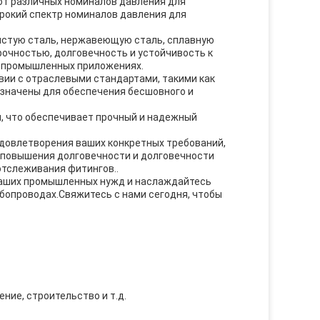
т различных номиналов давления для
рокий спектр номиналов давления для
истую сталь, нержавеющую сталь, сплавную
рочностью, долговечность и устойчивость к
х промышленных приложениях.
вии с отраслевыми стандартами, такими как
азначены для обеспечения бесшовного и
, что обеспечивает прочный и надежный
удовлетворения ваших конкретных требований,
я повышения долговечности и долговечности
отслеживания фитингов..
ваших промышленных нужд и наслаждайтесь
бопроводах.Свяжитесь с нами сегодня, чтобы
ение, строительство и т.д.