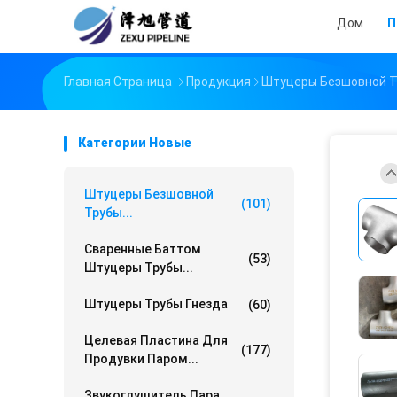
Дом
П
Главная Страница
Продукция
Штуцеры Безшовной 
Категории Новые
Штуцеры Безшовной
(101)
Трубы...
Сваренные Баттом
(53)
Штуцеры Трубы...
Штуцеры Трубы Гнезда
(60)
Целевая Пластина Для
(177)
Продувки Паром...
Звукоглушитель Пара