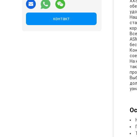
XXS
обе
удо
Наш
контакт
ста
кор
Все
ASM
бес
Кон
сое
На 
так
про
Выб
дол
узн
Ос