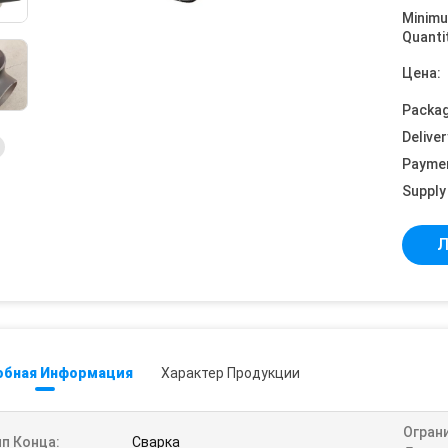
Minim
Quanti
Цена:
Packag
Deliver
Payme
Supply 
Л
обная Информация
Характер Продукции
Огран
п Конца:
Сварка