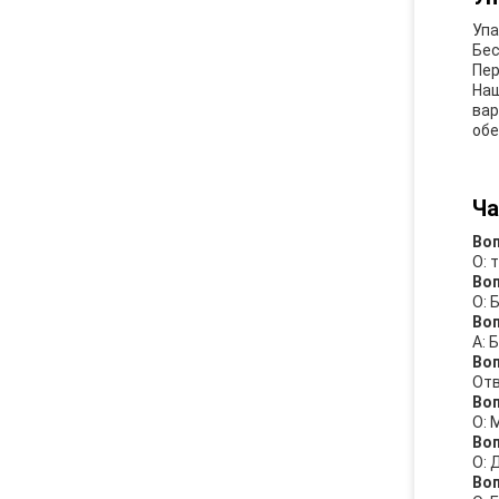
Упа
Бес
Пер
Наш
вар
обе
Ча
Воп
О: 
Воп
О: 
Воп
A: 
Во
Отв
Воп
О: 
Воп
О: 
Воп