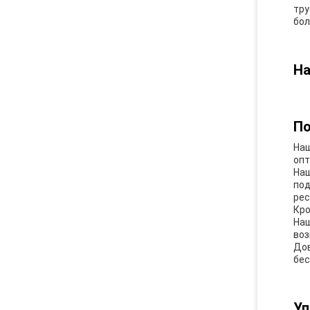
тру
бол
На
По
Наш
опт
Наш
под
рес
Кро
Наш
воз
Дов
бес
Уп