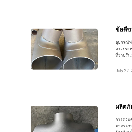
ข้อดีข
อุปกรณ์ท
ถาวรระหว
ที่ราบรื่
July 22,
ผลิตภั
การควบคุ
มาตรฐานท