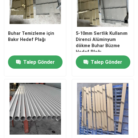
SG Gösterisi
Buhar Temizleme için
5-10mm Sertlik Kullanım
Hakkımızda
Bakır Hedef Plağı
Direnci Alüminyum
dökme Buhar Büzme
Hedef Plağı
Fabrika turu
Talep Gönder
Talep Gönder
Kalite kontrol
Bize Ulaşın
Haberler
Bir teklif isteği