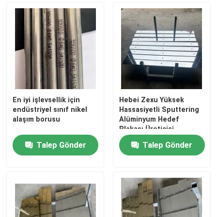
En iyi işlevsellik için
Hebei Zexu Yüksek
endüstriyel sınıf nikel
Hassasiyetli Sputtering
alaşım borusu
Alüminyum Hedef
Plakası Üreticisi
Talep Gönder
Talep Gönder
Ev
Ürünler
videolar