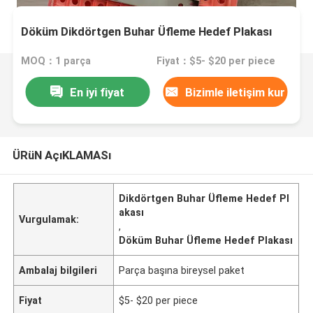
Döküm Dikdörtgen Buhar Üfleme Hedef Plakası
MOQ：1 parça
Fiyat：$5- $20 per piece
En iyi fiyat
Bizimle iletişim kur
ÜRüN AçıKLAMASı
Dikdörtgen Buhar Üfleme Hedef Pl
akası
Vurgulamak:
,
Döküm Buhar Üfleme Hedef Plakası
Ambalaj bilgileri
Parça başına bireysel paket
Fiyat
$5- $20 per piece