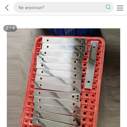
2
/
4