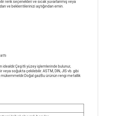
bilir renk seçenekleri ve sıcak yuvarlanmış veya
dan ve beklentilerinizi aştığından emin.
attı
in idealdir.Çeşitli yüzey işlemlerinde bulunur,
veya soğukta çekilebilir. ASTM, DIN, JIS vb. gibi
çin mükemmeldir.Doğal gazBu ürünün rengi metallik