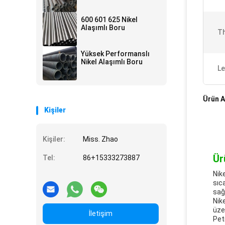
600 601 625 Nikel
Alaşımlı Boru
Th
Yüksek Performanslı
Nikel Alaşımlı Boru
Le
Ürün A
Kişiler
Kişiler:
Miss. Zhao
Ür
Tel:
86+15333273887
Nik
sıc
sağl
Nik
üze
İletişim
Pet