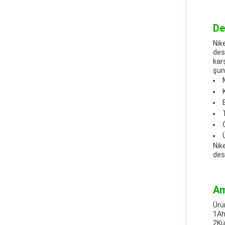
De
Nik
des
kar
şunl
Nik
des
Am
Ürü
1Ah
2Kü