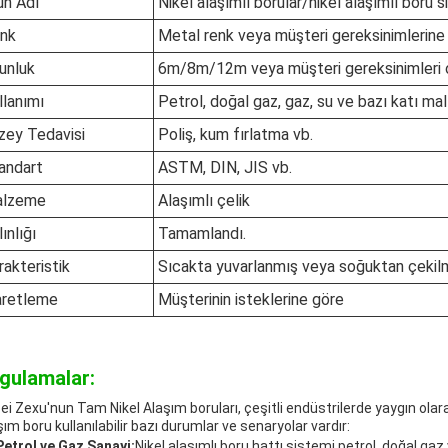
ün Adı
Nikel alaşımlı borular/nikel alaşımlı boru s
nk
Metal renk veya müşteri gereksinimlerine
unluk
6m/8m/12m veya müşteri gereksinimleri 
llanımı
Petrol, doğal gaz, gaz, su ve bazı katı malz
zey Tedavisi
Poliş, kum fırlatma vb.
andart
ASTM, DIN, JIS vb.
lzeme
Alaşımlı çelik
ınlığı
Tamamlandı.
rakteristik
Sıcakta yuvarlanmış veya soğuktan çekil
aretleme
Müşterinin isteklerine göre
gulamalar:
ei Zexu'nun Tam Nikel Alaşım boruları, çeşitli endüstrilerde yaygın olara
şım boru kullanılabilir bazı durumlar ve senaryolar vardır:
Petrol ve Gaz Sanayi:
Nikel alaşımlı boru hattı sistemi petrol, doğal gaz 