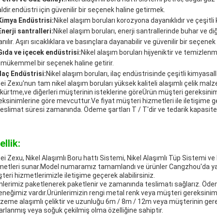
ldir.endüstri için güvenilir bir seçenek haline getirmek.
Kimya Endüstrisi:
Nikel alaşım boruları korozyona dayanıklıdır ve çeşitli k
Enerji santralleri:
Nikel alaşım boruları, enerji santrallerinde buhar ve diğ
anılır. Aşırı sıcaklıklara ve basınçlara dayanabilir ve güvenilir bir seçenek 
Gıda ve içecek endüstrisi:
Nikel alaşım boruları hijyeniktir ve temizlenm
n mükemmel bir seçenek haline getirir.
İlaç Endüstrisi:
Nikel alaşım boruları, ilaç endüstrisinde çeşitli kimyasall
ei Zexu'nun tam nikel alaşım boruları yüksek kaliteli alaşımlı çelik ma
kürtme,ve diğerleri müşterinin isteklerine göreÜrün müşteri gereksinim
eksinimlerine göre mevcuttur.Ve fiyat müşteri hizmetleri ile iletişime 
teslimat süresi zamanında. Ödeme şartları T / T'dir ve tedarik kapasite
ellik:
ei Zexu, Nikel Alaşımlı Boru hattı Sistemi, Nikel Alaşımlı Tüp Sistemi ve 
metleri sunar.Model numaramız tamamlandı ve ürünler Cangzhou'da yapıl
teri hizmetlerimizle iletişime geçerek alabilirsiniz.
nlerimiz paketlenerek paketlenir ve zamanında teslimatı sağlarız. Ödeme
eneğimiz vardır.Ürünlerimizin rengi metal renk veya müşteri gereksiniml
zeme alaşımlı çeliktir ve uzunluğu 6m / 8m / 12m veya müşterinin gereks
arlanmış veya soğuk çekilmiş olma özelliğine sahiptir.