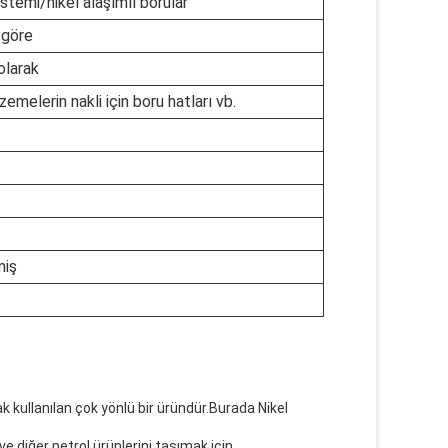
istemi/nikel alaşımlı borular
 göre
olarak
emelerin nakli için boru hatları vb.
miş
k kullanılan çok yönlü bir üründür.Burada Nikel
ve diğer petrol ürünlerini taşımak için