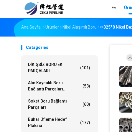
Ev
Ürü
Ana Sayfa
Ürünler
Nikel Alaşımlı Boru
Φ325*8 Nikel Baz
Catagories
DİKİŞSİZ BORU EK
(101)
PARÇALARI
Alın Kaynaklı Boru
(53)
Bağlantı Parçaları...
Soket Boru Bağlantı
(60)
Parçaları
Buhar Üfleme Hedef
(177)
Plakası