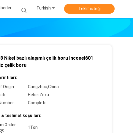
berler
Turkish
Teklif isteği
 Nikel bazlı alaşımlı çelik boru Inconel601
iz çelik boru
rıntıları:
f Origin:
Cangzhou,China
dı:
Hebei Zexu
Number:
Complete
& teslimat koşulları:
um Order
1Ton
ty: