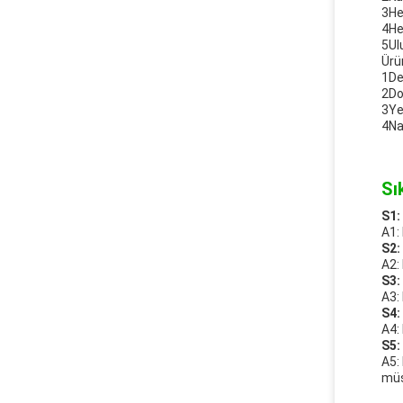
3He
4He
5Ulu
Ürü
1De
2Do
3Ye
4Na
Sı
S1:
A1:
S2:
A2:
S3:
A3:
S4:
A4: 
S5:
A5:
müş