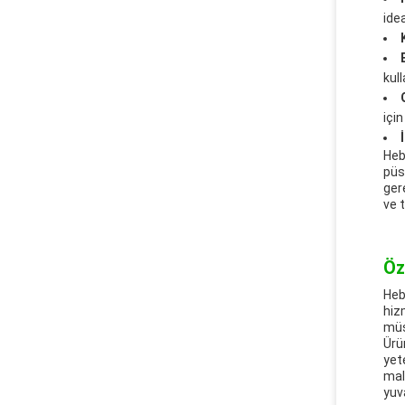
idea
kull
içi
Heb
püs
ger
ve 
Öz
Heb
hiz
müş
Ürü
yet
mal
yuv