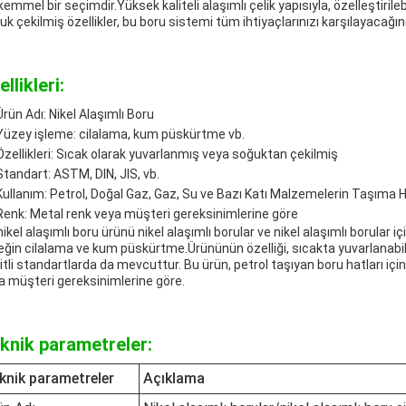
emmel bir seçimdir.Yüksek kaliteli alaşımlı çelik yapısıyla, özelleştirile
uk çekilmiş özellikler, bu boru sistemi tüm ihtiyaçlarınızı karşılayacağın
llikleri:
Ürün Adı: Nikel Alaşımlı Boru
Yüzey işleme: cilalama, kum püskürtme vb.
Özellikleri: Sıcak olarak yuvarlanmış veya soğuktan çekilmiş
Standart: ASTM, DIN, JIS, vb.
Kullanım: Petrol, Doğal Gaz, Gaz, Su ve Bazı Katı Malzemelerin Taşıma H
Renk: Metal renk veya müşteri gereksinimlerine göre
ikel alaşımlı boru ürünü nikel alaşımlı borular ve nikel alaşımlı borular iç
eğin cilalama ve kum püskürtme.Ürününün özelliği, sıcakta yuvarlanabilir 
itli standartlarda da mevcuttur. Bu ürün, petrol taşıyan boru hatları i
a müşteri gereksinimlerine göre.
knik parametreler:
knik parametreler
Açıklama