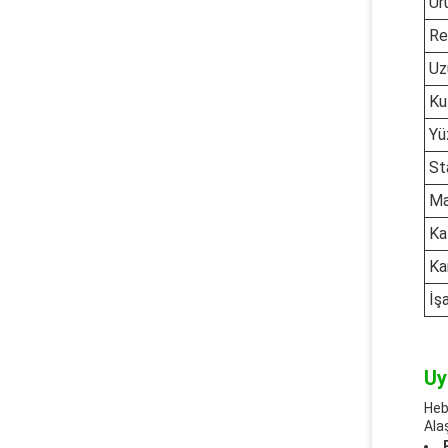
Ür
Re
Uz
Ku
Yü
St
Ma
Kal
Ka
İş
Uy
Heb
Ala