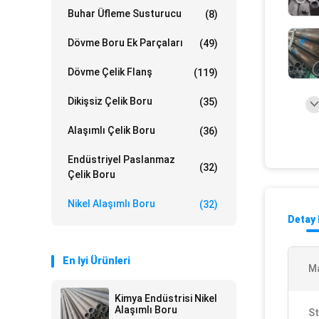
Buhar Üfleme Susturucu
(8)
Dövme Boru Ek Parçaları
(49)
Dövme Çelik Flanş
(119)
Dikişsiz Çelik Boru
(35)
Alaşımlı Çelik Boru
(36)
Endüstriyel Paslanmaz
(32)
Çelik Boru
Nikel Alaşımlı Boru
(32)
Detay 
En Iyi Ürünleri
Ma
Kimya Endüstrisi Nikel
Alaşımlı Boru
St