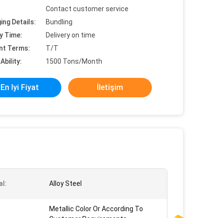
Contact customer service
ing Details:
Bundling
y Time:
Delivery on time
nt Terms:
T/T
Ability:
1500 Tons/Month
En Iyi Fiyat
İletişim
al:
Alloy Steel
Metallic Color Or According To