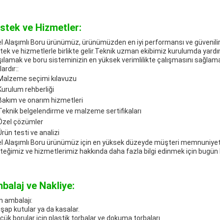
stek ve Hizmetler:
el Alaşımlı Boru ürünümüz, ürünümüzden en iyi performansı ve güvenilir
tek ve hizmetlerle birlikte gelir.Teknik uzman ekibimiz kurulumda yardım
şılamak ve boru sisteminizin en yüksek verimlilikte çalışmasını sağla
ardır::
Malzeme seçimi kılavuzu
Kurulum rehberliği
Bakım ve onarım hizmetleri
Teknik belgelendirme ve malzeme sertifikaları
Özel çözümler
Ürün testi ve analizi
el Alaşımlı Boru ürünümüz için en yüksek düzeyde müşteri memnuniyeti
teğimiz ve hizmetlerimiz hakkında daha fazla bilgi edinmek için bugün b
balaj ve Nakliye:
n ambalajı:
şap kutular ya da kasalar.
çük borular için plastik torbalar ve dokuma torbaları.