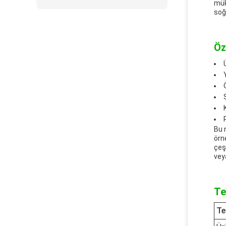
mük
soğ
Öze
Bu n
örn
çeş
vey
Te
Te