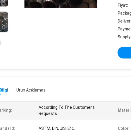
Fiyat:
Packag
Deliver
Payme
Supply 
Bilgi
Ürün Açıklaması
According To The Customer's
rking:
Materi
Requests
andard:
ASTM, DIN, JIS, Etc.
Color: