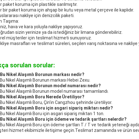
r paket koruma için plastikle sarılmıştır.
r bir paket koruma için ahşap bir kutu veya metal çerçeve ile kaplıdır.
slararası nakliye için denizcilik paketi.
n Taşıma:
niz, hava ve kara yoluyla nakliye yapıyoruz.
ğrudan sizin yerinize ya da istediğiniz bir limana gönderebiliriz.
rel müşteriler için teslimat hizmeti sunuyoruz.
kliye masrafları ve teslimat süreleri, seçilen varış noktasına ve nakliye 
kça sorulan sorular:
 Bu Nikel Alaşımlı Borunun markası nedir?
 Bu Nikel Alaşımlı Borunun markası Hebei Zexu.
 Bu Nikel Alaşımlı Borunun model numarası nedir?
 Bu Nikel Alaşımlı Borunun model numarası tamamlandı.
 Bu Nikel Alaşımlı Boru Nerede Üretiliyor?
 Bu Nikel Alaşımlı Boru, Çin'in Cangzhou şehrinde üretiliyor.
 Bu Nikel Alaşımlı Boru için asgari sipariş miktarı nedir?
Bu Nikel Alaşımlı Boru için asgari sipariş miktarı 1 ton.
 Bu Nikel Alaşımlı Boru için ödeme ve tedarik şartları nelerdir?
 Bu Nikel Alaşımlı Boru için ödeme şartları T / T ve tedarik yeteneği ayda 
teri hizmet ekibimizle iletişime geçin.Teslimat zamanında ve ürün sevk