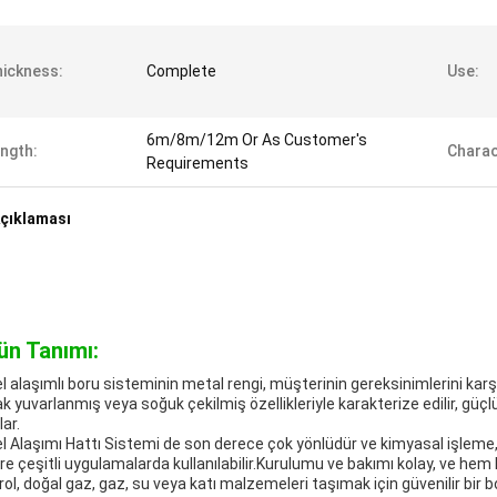
ickness:
Complete
Use:
6m/8m/12m Or As Customer's
ngth:
Charac
Requirements
çıklaması
ün Tanımı:
el alaşımlı boru sisteminin metal rengi, müşterinin gereksinimlerini karşı
ak yuvarlanmış veya soğuk çekilmiş özellikleriyle karakterize edilir, güçlü
ar.
el Alaşımı Hattı Sistemi de son derece çok yönlüdür ve kimyasal işleme,
re çeşitli uygulamalarda kullanılabilir.Kurulumu ve bakımı kolay, ve hem k
rol, doğal gaz, gaz, su veya katı malzemeleri taşımak için güvenilir bir b