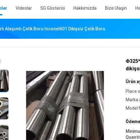
nler
Videolar
SG Gösterisi
Hakkımızda
Bize Ulaşın
Ha
lı Alaşımlı Çelik Boru Inconel601 Dikişsiz Çelik Boru
Φ325*8
dikişs
Ürün ay
Place o
Marka a
Model 
Ödeme 
Minim
Quanti