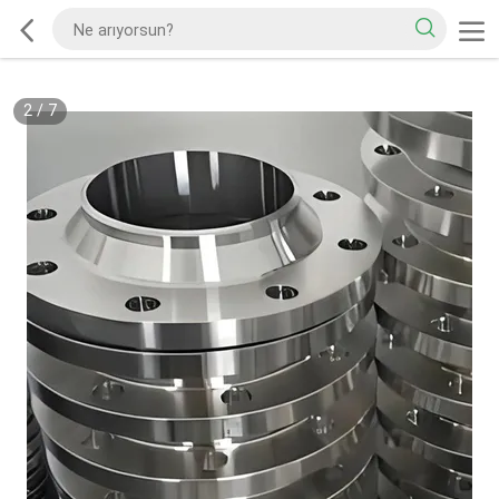
2
/
7