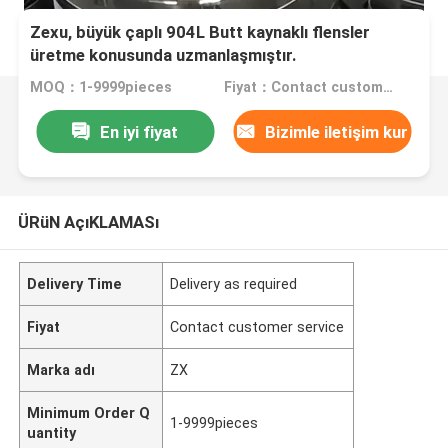
Zexu, büyük çaplı 904L Butt kaynaklı flensler
üretme konusunda uzmanlaşmıştır.
MOQ：1-9999pieces
Fiyat：Contact customer service
En iyi fiyat
Bizimle iletişim kur
ÜRüN AçıKLAMASı
Delivery Time
Delivery as required
Fiyat
Contact customer service
Marka adı
ZX
Minimum Order Q
1-9999pieces
uantity