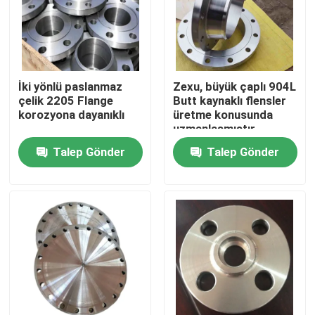
İki yönlü paslanmaz
Zexu, büyük çaplı 904L
çelik 2205 Flange
Butt kaynaklı flensler
korozyona dayanıklı
üretme konusunda
uzmanlaşmıştır.
Talep Gönder
Talep Gönder
Ev
Ürünler
videolar