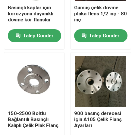
Basınçlı kaplar için
Gümüş çelik dövme
korozyona dayanıklı
plaka flens 1/2 inç - 80
SG Gösterisi
dövme kör flanslar
inç
Talep Gönder
Talep Gönder
Hakkımızda
Fabrika turu
Kalite kontrol
Bize Ulaşın
Haberler
150-2500 Boltlu
900 basınç derecesi
Bağlantılı Basınçlı
için A105 Çelik Flanş
Kalıplı Çelik Plak Flanş
Ayarları
Bir teklif isteği