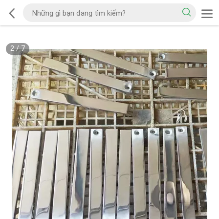
2
/
7