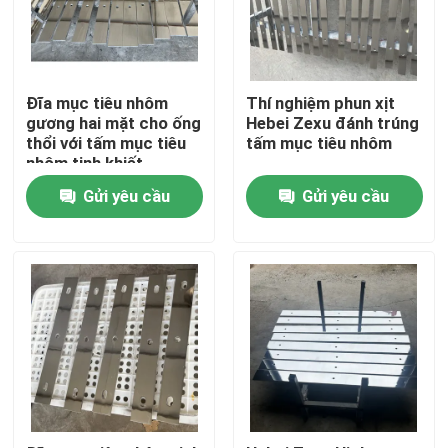
Đĩa mục tiêu nhôm
Thí nghiệm phun xịt
gương hai mặt cho ống
Hebei Zexu đánh trúng
thổi với tấm mục tiêu
tấm mục tiêu nhôm
nhôm tinh khiết
Gửi yêu cầu
Gửi yêu cầu
Trang chủ
Các sản phẩm
Video