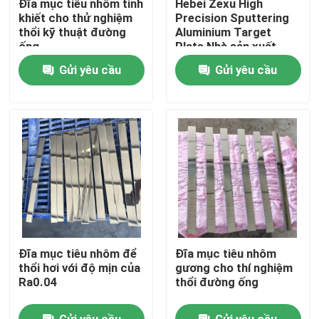
Đĩa mục tiêu nhôm tinh
Hebei Zexu High
khiết cho thử nghiệm
Precision Sputtering
thổi kỹ thuật đường
Aluminium Target
Chương trình VR
ống
Plate Nhà sản xuất
Gửi yêu cầu
Gửi yêu cầu
Về chúng tôi
Tham quan nhà máy
Kiểm soát chất lượng
Liên hệ chúng tôi
Đĩa mục tiêu nhôm để
Đĩa mục tiêu nhôm
Tin tức
thổi hơi với độ mịn của
gương cho thí nghiệm
Ra0.04
thổi đường ống
Yêu cầu báo giá
Gửi yêu cầu
Gửi yêu cầu