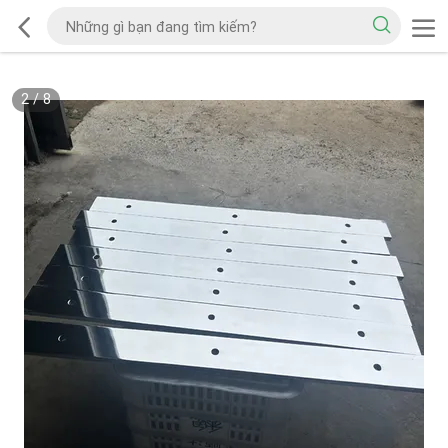
2
/
8