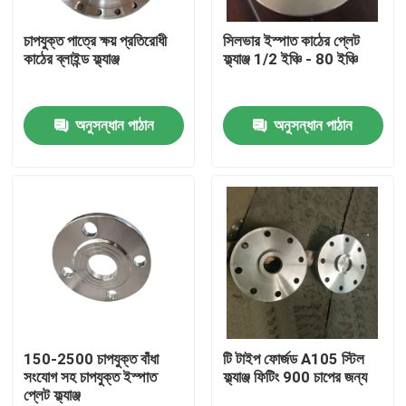
চাপযুক্ত পাত্রে ক্ষয় প্রতিরোধী
সিলভার ইস্পাত কাঠের প্লেট
ভিআর শো
কাঠের ব্লাইন্ড ফ্ল্যাঞ্জ
ফ্ল্যাঞ্জ 1/2 ইঞ্চি - 80 ইঞ্চি
আমাদের সম্পর্কে
অনুসন্ধান পাঠান
অনুসন্ধান পাঠান
কারখানা ভ্রমণ
মান নিয়ন্ত্রণ
যোগাযোগ করুন
খবর
150-2500 চাপযুক্ত বাঁধা
টি টাইপ ফোর্জড A105 স্টিল
সংযোগ সহ চাপযুক্ত ইস্পাত
ফ্ল্যাঞ্জ ফিটিং 900 চাপের জন্য
প্লেট ফ্ল্যাঞ্জ
উদ্ধৃতির জন্য আবেদন