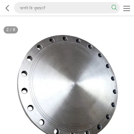
2
/
8