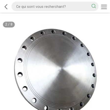
2
/
8