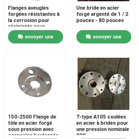
Flanges aveugles
Une bride en acier
forgées résistantes à
forgé argenté de 1 / 2
Exposition de VR
la corrosion pour
pouces - 80 pouces
récipients sous
pression
envoyer une
envoyer une
Au sujet de nous
demande
demande
Visite d'usine
Contrôle de qualité
Contactez-nous
Nouvelles
150-2500 Flange de
T-type A105 coulées
tôle en acier forgé
en acier à brides pour
sous pression avec
une pression nominale
connexion boulonnée
900
Demandez une citation