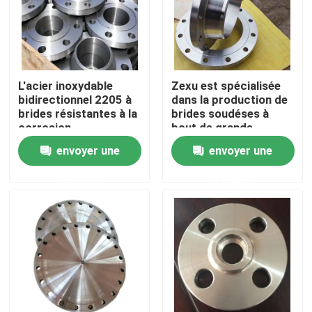
L'acier inoxydable
Zexu est spécialisée
bidirectionnel 2205 à
dans la production de
brides résistantes à la
brides soudéses à
corrosion
bout de grande
longueur 904L
envoyer une
envoyer une
demande
demande
Maison
Produits
Vidéos