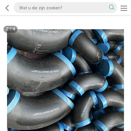
2
/
4