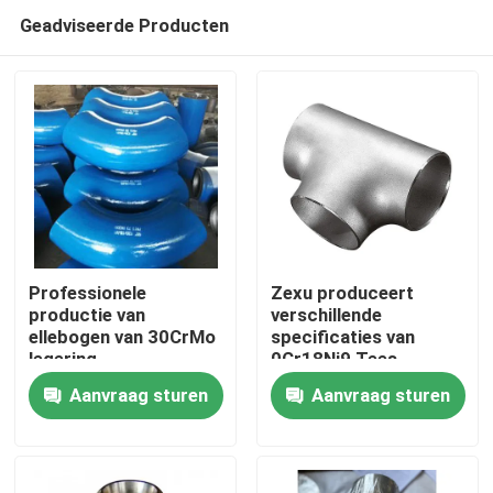
Geadviseerde Producten
Professionele
Zexu produceert
productie van
verschillende
ellebogen van 30CrMo
specificaties van
Huis
legering
0Cr18Ni9 Tees
Aanvraag sturen
Aanvraag sturen
Producten
Video's