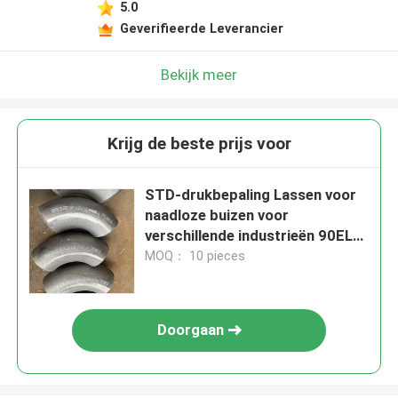
5.0
Geverifieerde Leverancier
Bekijk meer
Krijg de beste prijs voor
STD-drukbepaling Lassen voor
naadloze buizen voor
verschillende industrieën 90EL
2" SCH STD A234 WPB ASME
MOQ： 10 pieces
B16.9
Doorgaan