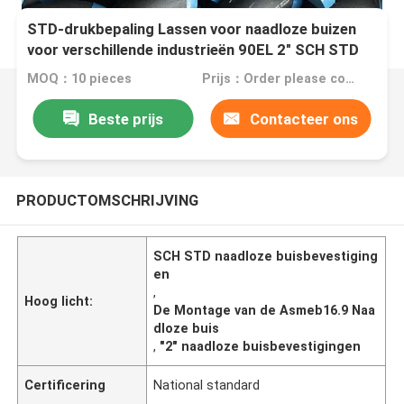
STD-drukbepaling Lassen voor naadloze buizen
voor verschillende industrieën 90EL 2" SCH STD
A234 WPB ASME B16.9
MOQ：10 pieces
Prijs：Order please contact customer service
Beste prijs
Contacteer ons
PRODUCTOMSCHRIJVING
SCH STD naadloze buisbevestiging
en
,
Hoog licht:
De Montage van de Asmeb16.9 Naa
dloze buis
,
"2" naadloze buisbevestigingen
Certificering
National standard