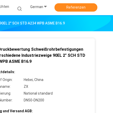
ichten
German
Referenzen
 90EL 2" SCH STD A234 WPB ASME B16.9
ruckbewertung Schweißrohrbefestigungen
erschiedene Industriezweige 90EL 2" SCH STD
WPB ASME B16.9
tdetails:
f Origin:
Hebei, China
nname:
ZX
zierung:
National standard
Number:
DN50-DN200
g und Versand AGB: