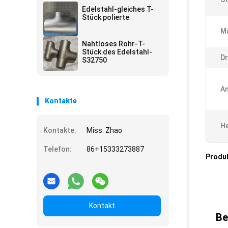
Edelstahl-gleiches T-
Stück polierte
Ma
Nahtloses Rohr-T-
Stück des Edelstahl-
Dr
S32750
A
Kontakte
He
Kontakte:
Miss. Zhao
Telefon:
86+15333273887
Produ
Kontakt
Be