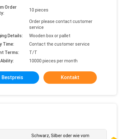
um Order
10 pieces
ty:
Order please contact customer
service
ing Details:
Wooden box or pallet
y Time:
Contact the customer service
nt Terms:
T/T
Ability:
10000 pieces per month
Bestpreis
Kontakt
Schwarz, Silber oder wie vom