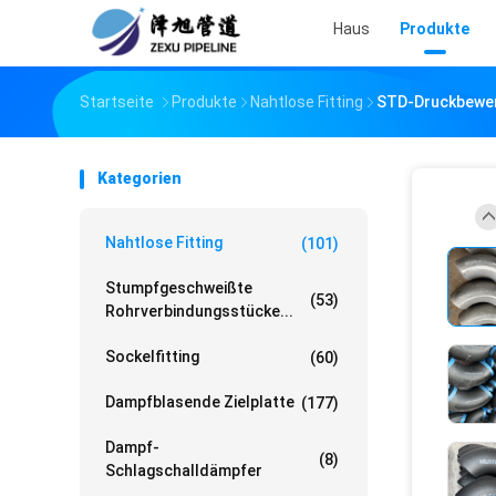
Haus
Produkte
Startseite
Produkte
Nahtlose Fitting
STD-Druckbewer
Kategorien
Nahtlose Fitting
(101)
Stumpfgeschweißte
(53)
Rohrverbindungsstücke...
Sockelfitting
(60)
Dampfblasende Zielplatte
(177)
Dampf-
(8)
Schlagschalldämpfer