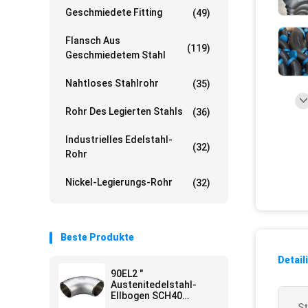
Geschmiedete Fitting
(49)
Flansch Aus
(119)
Geschmiedetem Stahl
Nahtloses Stahlrohr
(35)
Rohr Des Legierten Stahls
(36)
Industrielles Edelstahl-
(32)
Rohr
Nickel-Legierungs-Rohr
(32)
Beste Produkte
Detail
90EL2 "
Austenitedelstahl-
Ellbogen SCH40
254SMO
St