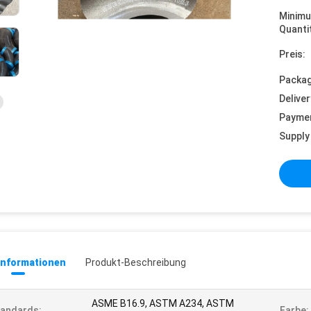
Minim
Quanti
Preis:
Packag
Deliver
Payme
Supply 
informationen
Produkt-Beschreibung
ASME B16.9, ASTM A234, ASTM
andards:
Farbe: