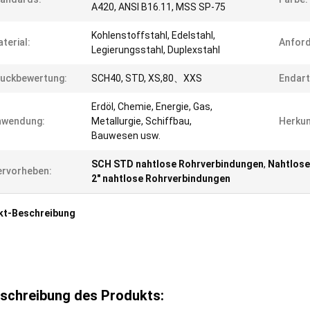
A420, ANSI B16.11, MSS SP-75
Kohlenstoffstahl, Edelstahl,
terial:
Anford
Legierungsstahl, Duplexstahl
uckbewertung:
SCH40, STD, XS,80、XXS
Endart
Erdöl, Chemie, Energie, Gas,
nwendung:
Metallurgie, Schiffbau,
Herkun
Bauwesen usw.
SCH STD nahtlose Rohrverbindungen
,
Nahtlose
rvorheben:
2" nahtlose Rohrverbindungen
kt-Beschreibung
schreibung des Produkts: