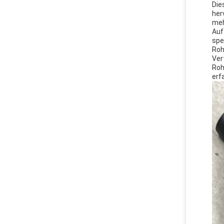
Die
her
meh
Auf
spe
Roh
Ver
Roh
erf