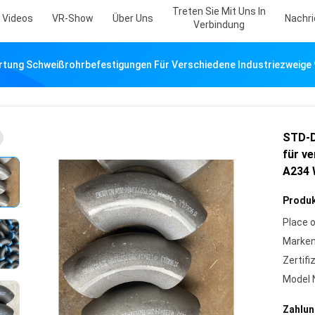
Treten Sie Mit Uns In
Videos
VR-Show
Über Uns
Nachr
Verbindung
tung Schweißrohrbefestigungen Für Verschiedene Industriezweige
STD-D
für v
A234 
Produk
Place o
Marke
Zertifi
Model 
Zahlun