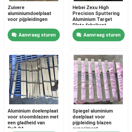
Zuivere
Hebei Zexu High
aluminiumdoelplaat
Precision Sputtering
VR toon
voor pijpleidingen
Aluminium Target
Plate fabrikant
Aanvraag sturen
Aanvraag sturen
Ongeveer ons
Fabrieksreis
Kwaliteitscontrole
Contacteer ons
Nieuws
Aluminium doelenplaat
Spiegel aluminium
voor stoomblazen met
doelplaat voor
een gladheid van
pijpleiding blazen
Ra0.04
experiment
Verzoek om een Citaat