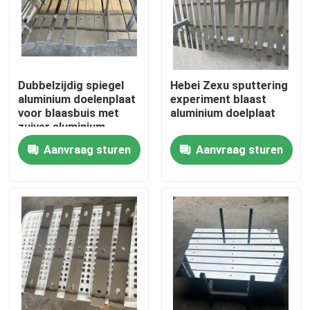
Dubbelzijdig spiegel
Hebei Zexu sputtering
aluminium doelenplaat
experiment blaast
voor blaasbuis met
aluminium doelplaat
zuiver aluminium
doelenplaat
Aanvraag sturen
Aanvraag sturen
Huis
Producten
Video's