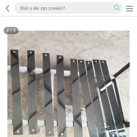
2
/
3