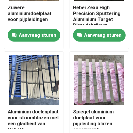
Zuivere
Hebei Zexu High
aluminiumdoelplaat
Precision Sputtering
VR toon
voor pijpleidingen
Aluminium Target
Plate fabrikant
Aanvraag sturen
Aanvraag sturen
Ongeveer ons
Fabrieksreis
Kwaliteitscontrole
Contacteer ons
Nieuws
Aluminium doelenplaat
Spiegel aluminium
voor stoomblazen met
doelplaat voor
een gladheid van
pijpleiding blazen
Ra0.04
experiment
Verzoek om een Citaat