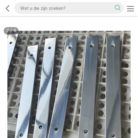
2
/
4