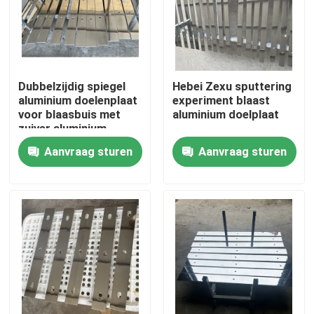
Dubbelzijdig spiegel
Hebei Zexu sputtering
aluminium doelenplaat
experiment blaast
voor blaasbuis met
aluminium doelplaat
zuiver aluminium
doelenplaat
Aanvraag sturen
Aanvraag sturen
Huis
Producten
Video's