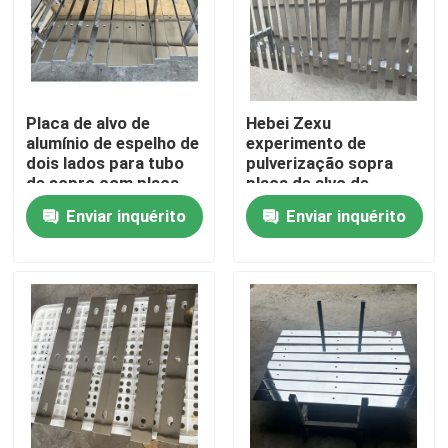
Placa de alvo de
Hebei Zexu
alumínio de espelho de
experimento de
dois lados para tubo
pulverização sopra
de sopro com placa
placa de alvo de
de alvo de alumínio
alumínio
Enviar inquérito
Enviar inquérito
puro
Casa
Produtos
Vídeos