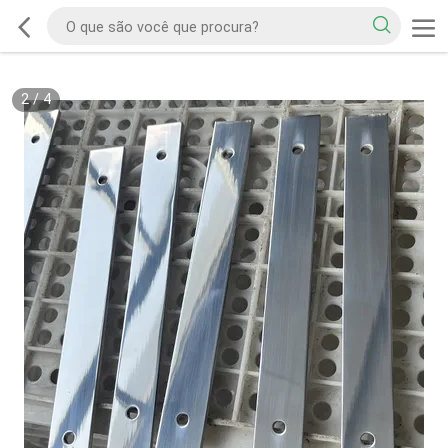
2
/
4