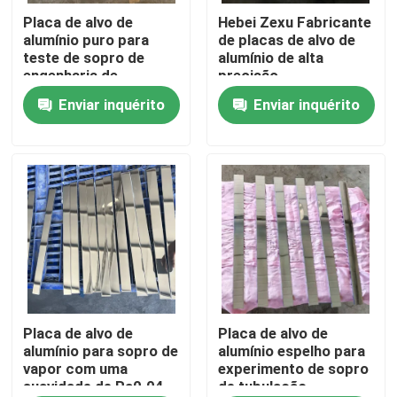
Placa de alvo de
Hebei Zexu Fabricante
alumínio puro para
de placas de alvo de
Mostra de VR
teste de sopro de
alumínio de alta
engenharia de
precisão
tubulações
Enviar inquérito
Enviar inquérito
Sobre nós
Excursão da fábrica
Controle da qualidade
Contacte-nos
Notícia
Placa de alvo de
Placa de alvo de
alumínio para sopro de
alumínio espelho para
vapor com uma
experimento de sopro
suavidade de Ra0.04
de tubulação
Peça umas citações