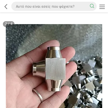
2
/
4