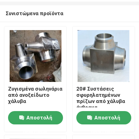
Συνιστώμενα προϊόντα
Ζυγισμένα σωληνάρια
20# Συστάσεις
από ανοξείδωτο
σφυρηλατημένων
Σπίτι
χάλυβα
πρίζων από χάλυβα
άνθρακα
3000LB/6000LB
Αποστολή
Αποστολή
Προϊόντα
ερώτησης
ερώτησης
Βίντεο