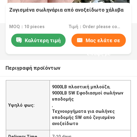
Ζυγισμένα σωληνάρια από ανοξείδωτο χάλυβα
MOQ：10 pieces
Τιμή：Order please contact customer service
Καλύτερη τιμή
Μας ελάτε σε
επαφή με
Περιγραφή προϊόντων
9000LB πλαστική μπλούζα
,
9000LB SW Εφοδιασμοί σωλήνων
υποδομής
Υψηλό φως:
,
Τεχνουργήματα για σωλήνες
υποδομής SW από ζυγισμένο
ανοξείδωτο
Delivery Time
7-10 days