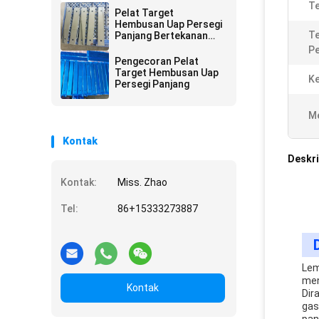
Te
Pelat Target
Hembusan Uap Persegi
Te
Panjang Bertekanan
Tinggi
P
Pengecoran Pelat
Target Hembusan Uap
Ke
Persegi Panjang
Me
Kontak
Deskri
Kontak:
Miss. Zhao
Tel:
86+15333273887
Lem
men
Kontak
Dir
gas