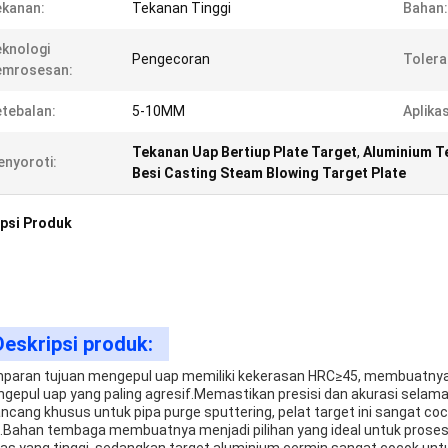
kanan:
Tekanan Tinggi
Bahan:
knologi
Pengecoran
Tolera
emrosesan:
tebalan:
5-10MM
Aplikas
Tekanan Uap Bertiup Plate Target
,
Aluminium T
nyoroti:
Besi Casting Steam Blowing Target Plate
psi Produk
Deskripsi produk:
paran tujuan mengepul uap memiliki kekerasan HRC≥45, membuatny
gepul uap yang paling agresif.Memastikan presisi dan akurasi selam
ancang khusus untuk pipa purge sputtering, pelat target ini sangat 
.Bahan tembaga membuatnya menjadi pilihan yang ideal untuk prose