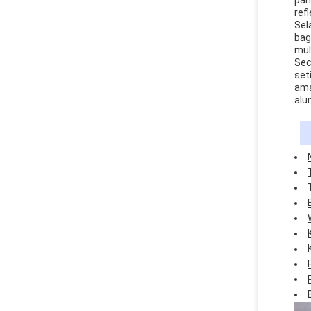
pan
refl
Sel
bag
mul
Sec
set
ama
alu