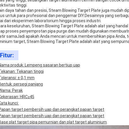
as yang tinggi, sedangkan target aluminium cermin sangat cocok u
ektivitas tinggi.
ain daya tahan dan presisi, Steam Blowing Target Plate juga mudah di
us untuk para profesional dan penggemar DIY.Desainnya yang serbag
ai dari eksperimen laboratorium hingga proses industri.
ara keseluruhan, Steam Blowing Target Plate adalah alat yang handal 
iap proses penyemprotan pipa purge.dan mudah digunakan membuatny
tir samaJadi apakah Anda mencari untuk membersihkan pipa Anda, 
minium target, Steam Blowing Target Plate adalah alat yang sempurna
Fitur:
Nama produk: Lempeng sasaran bertiup uap
Tekanan: Tekanan tinggi
Toleransi: ± 0,1 mm
Bentuk: persegi panjang
Warna: Perak
Kekerasan: HRC≥45
Kata kunci:
Papan target pembersih uap dan perangkat papan target
Papan target pembersih uap dan perangkat papan target
Base plat target pipa pemurnian dan plat target aluminium