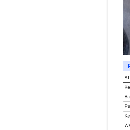
At
Ke
Ba
Pe
Ke
Wa