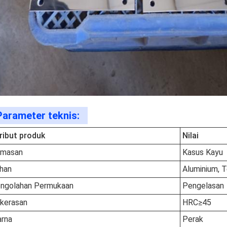
Parameter teknis:
ribut produk
Nilai
masan
Kasus Kayu
han
Aluminium, 
ngolahan Permukaan
Pengelasan
kerasan
HRC≥45
rna
Perak