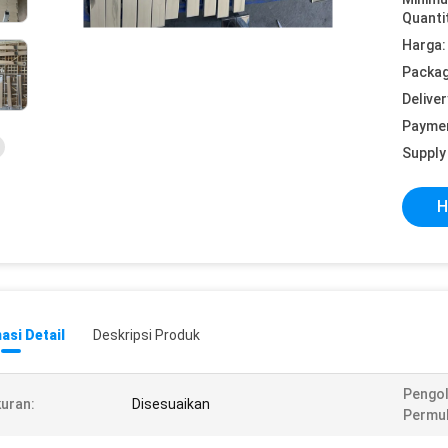
Quanti
Harga:
Packag
Deliver
Payme
Supply 
H
asi Detail
Deskripsi Produk
Pengo
uran:
Disesuaikan
Permu