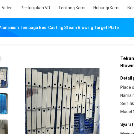
Video
Pertunjukan VR
Tentang Kami
Hubungi Kami
Ber
Aluminium Tembaga Besi Casting Steam Blowing Target Plate
Tekan
Blowi
Detail
Place o
Nama 
Sertifik
Model 
Syarat
Minim