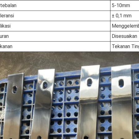
tebalan
5-10mm
leransi
± 0,1 mm
likasi
Menggelemb
uran
Disesuaikan
kanan
Tekanan Tin