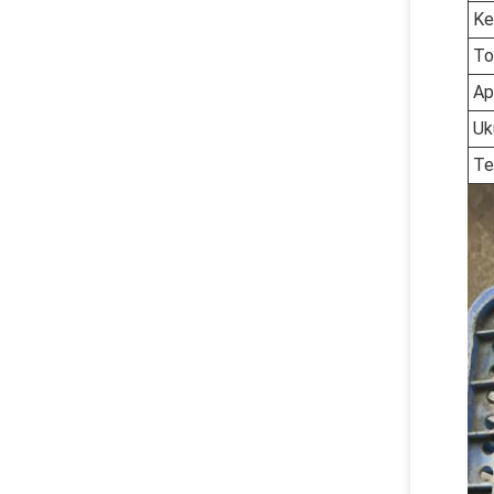
Ke
To
Ap
Uk
Te