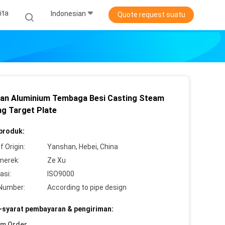
ita
Indonesian
Quote request suatu
an Aluminium Tembaga Besi Casting Steam
ng Target Plate
 produk:
f Origin:
Yanshan, Hebei, China
merek:
Ze Xu
asi:
ISO9000
Number:
According to pipe design
-syarat pembayaran & pengiriman:
um Order