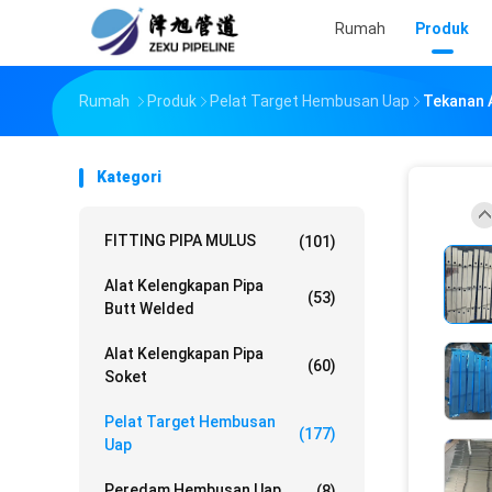
Rumah
Produk
Rumah
Produk
Pelat Target Hembusan Uap
Tekanan 
Kategori
FITTING PIPA MULUS
(101)
Alat Kelengkapan Pipa
(53)
Butt Welded
Alat Kelengkapan Pipa
(60)
Soket
Pelat Target Hembusan
(177)
Uap
Peredam Hembusan Uap
(8)