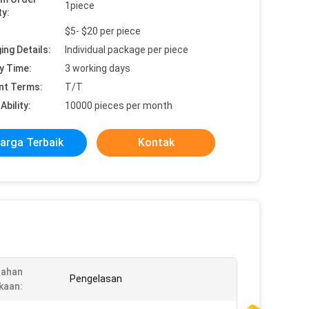
1piece
ty:
$5- $20 per piece
ing Details:
Individual package per piece
y Time:
3 working days
nt Terms:
T/T
Ability:
10000 pieces per month
arga Terbaik
Kontak
lahan
Pengelasan
kaan: