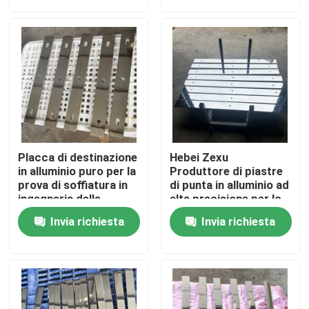
Manifestazione di VR
Circa noi
Giro della fabbrica
Placca di destinazione
Hebei Zexu
Controllo di qualità
in alluminio puro per la
Produttore di piastre
prova di soffiatura in
di punta in alluminio ad
ingegneria delle
alta precisione per lo
tubazioni
sputtering
Contattici
Invia richiesta
Invia richiesta
Notizie
Richieda una citazione