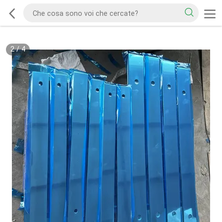
2
/
4