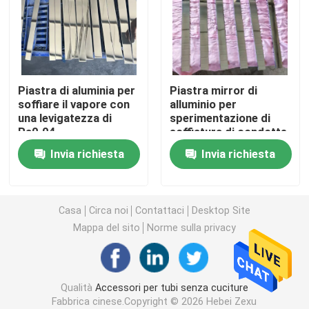
Accessori per tubi senza cuciture
raccordi per tubi saldati di testa
Piastra di aluminia per
Piastra mirror di
soffiare il vapore con
alluminio per
una levigatezza di
sperimentazione di
accessori per tubi dell'incavo
Ra0.04
soffiatura di condotte
Invia richiesta
Invia richiesta
Piastra bersaglio per soffiaggio di vapore
Silenziatore di soffiatura
Casa
Circa noi
Contattaci
Desktop Site
Mappa del sito
Norme sulla privacy
Accessori per tubi forgiati
Qualità
Accessori per tubi senza cuciture
Flangia in acciaio forgiato
Fabbrica cinese.Copyright © 2026 Hebei Zexu