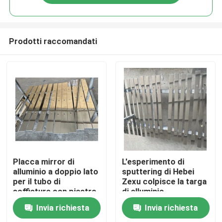
Prodotti raccomandati
Casa
Placca mirror di
L'esperimento di
alluminio a doppio lato
sputtering di Hebei
per il tubo di
Zexu colpisce la targa
Prodotti
soffiatura con piastra
di alluminio
mirante di alluminio
Invia richiesta
Invia richiesta
puro
Video