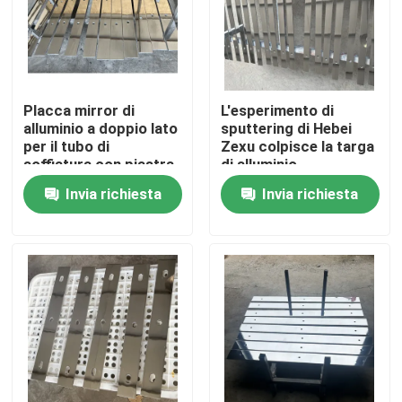
Placca mirror di
L'esperimento di
alluminio a doppio lato
sputtering di Hebei
per il tubo di
Zexu colpisce la targa
soffiatura con piastra
di alluminio
mirante di alluminio
Invia richiesta
Invia richiesta
puro
Casa
Prodotti
Video