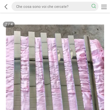
2
/
4