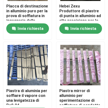
Placca di destinazione
Hebei Zexu
in alluminio puro per la
Produttore di piastre
Manifestazione di VR
prova di soffiatura in
di punta in alluminio ad
ingegneria delle
alta precisione per lo
tubazioni
sputtering
Invia richiesta
Invia richiesta
Circa noi
Giro della fabbrica
Controllo di qualità
Contattici
Notizie
Piastra di aluminia per
Piastra mirror di
soffiare il vapore con
alluminio per
una levigatezza di
sperimentazione di
Ra0.04
soffiatura di condotte
Richieda una citazione