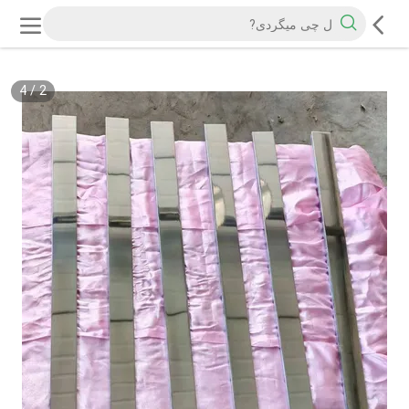
4
/
2