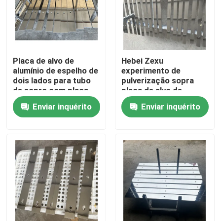
Placa de alvo de
Hebei Zexu
alumínio de espelho de
experimento de
dois lados para tubo
pulverização sopra
de sopro com placa
placa de alvo de
de alvo de alumínio
alumínio
Enviar inquérito
Enviar inquérito
puro
Casa
Produtos
Vídeos