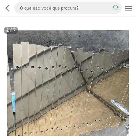
2
/
7