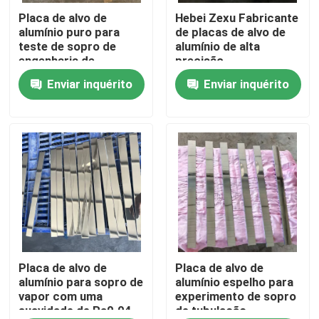
Placa de alvo de
Hebei Zexu Fabricante
alumínio puro para
de placas de alvo de
Mostra de VR
teste de sopro de
alumínio de alta
engenharia de
precisão
tubulações
Enviar inquérito
Enviar inquérito
Sobre nós
Excursão da fábrica
Controle da qualidade
Contacte-nos
Notícia
Placa de alvo de
Placa de alvo de
alumínio para sopro de
alumínio espelho para
vapor com uma
experimento de sopro
suavidade de Ra0.04
de tubulação
Peça umas citações