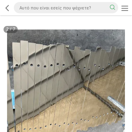
2
/
7