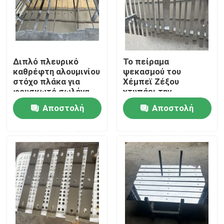
Διπλό πλευρικό
Το πείραμα
καθρέφτη αλουμινίου
ψεκασμού του
στόχο πλάκα για
Χέμπεϊ Ζέξου
φουσκωτό σωλήνα
χτυπάει την
με καθαρό
αλουμινένια πλάκα
Αποστολή
Αποστολή
αλουμινίου στόχο
στόχου.
πλάκα
ερώτησης
ερώτησης
Σπίτι
Προϊόντα
Βίντεο