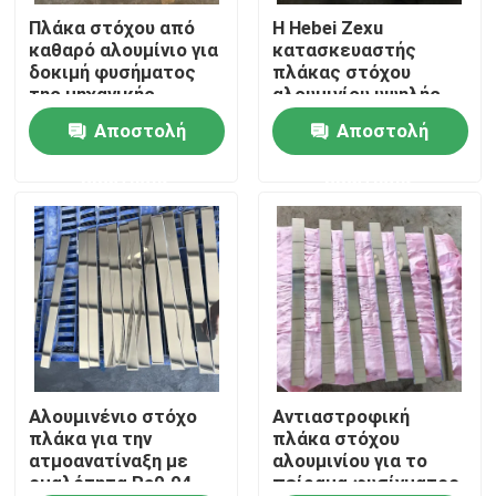
Πλάκα στόχου από
Η Hebei Zexu
καθαρό αλουμίνιο για
κατασκευαστής
VR παρουσιάστε
δοκιμή φυσήματος
πλάκας στόχου
της μηχανικής
αλουμινίου υψηλής
αγωγών
ακρίβειας
Αποστολή
Αποστολή
Περίπου εμείς
ερώτησης
ερώτησης
Γύρος εργοστασίων
Ποιοτικός έλεγχος
Μας ελάτε σε επαφή με
Ειδήσεις
Αλουμινένιο στόχο
Αντιαστροφική
πλάκα για την
πλάκα στόχου
ατμοανατίναξη με
αλουμινίου για το
ομαλότητα Ra0.04
πείραμα φυσίγματος
Ζητήστε ένα απόσπασμα