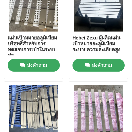
การแสดง VR
เกี่ยวกับเรา
แผ่นเป้าหมายอลูมิเนียม
Hebei Zexu ผู้ผลิตแผ่น
บริสุทธิ์สําหรับการ
เป้าหมายอะลูมิเนียม
ทดสอบการเป่าในระบบ
ระบายความละเอียดสูง
ทัวร์โรงงาน
ท่อ
ส่งคำถาม
ส่งคำถาม
ควบคุมคุณภาพ
ติดต่อเรา
ข่าว
ขอใบเสนอราคา