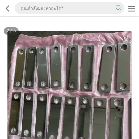
2
/
5