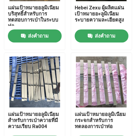
แผ่นเป้าหมายอลูมิเนียม
Hebei Zexu ผู้ผลิตแผ่น
บริสุทธิ์สําหรับการ
เป้าหมายอะลูมิเนียม
การแสดง VR
ทดสอบการเป่าในระบบ
ระบายความละเอียดสูง
ท่อ
ส่งคำถาม
ส่งคำถาม
เกี่ยวกับเรา
ทัวร์โรงงาน
ควบคุมคุณภาพ
ติดต่อเรา
ข่าว
แผ่นเป้าหมายอลูมิเนียม
แผ่นเป้าหมายอลูมิเนียม
สําหรับการเป่าควายที่มี
กระจกสําหรับการ
ความเรียบ Ra004
ทดลองการเป่าท่อ
ขอใบเสนอราคา