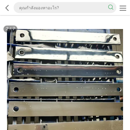
2
/
7