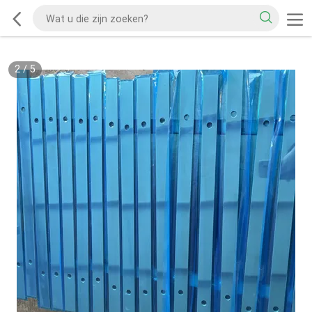
2
/
5