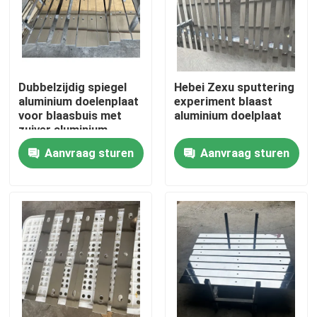
Dubbelzijdig spiegel
Hebei Zexu sputtering
aluminium doelenplaat
experiment blaast
voor blaasbuis met
aluminium doelplaat
zuiver aluminium
doelenplaat
Aanvraag sturen
Aanvraag sturen
Huis
Producten
Video's