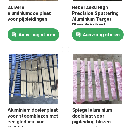
Zuivere
Hebei Zexu High
aluminiumdoelplaat
Precision Sputtering
VR toon
voor pijpleidingen
Aluminium Target
Plate fabrikant
Aanvraag sturen
Aanvraag sturen
Ongeveer ons
Fabrieksreis
Kwaliteitscontrole
Contacteer ons
Nieuws
Aluminium doelenplaat
Spiegel aluminium
voor stoomblazen met
doelplaat voor
een gladheid van
pijpleiding blazen
Ra0.04
experiment
Verzoek om een Citaat