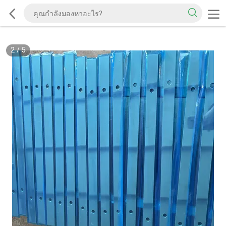
2
/
5