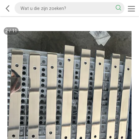
2
/
11