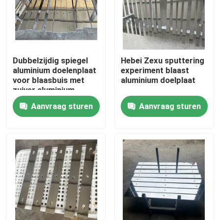
Dubbelzijdig spiegel
Hebei Zexu sputtering
aluminium doelenplaat
experiment blaast
voor blaasbuis met
aluminium doelplaat
zuiver aluminium
doelenplaat
Aanvraag sturen
Aanvraag sturen
Huis
Producten
Video's