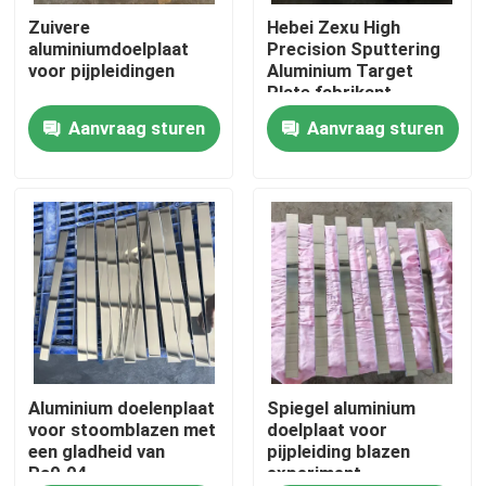
Zuivere
Hebei Zexu High
aluminiumdoelplaat
Precision Sputtering
VR toon
voor pijpleidingen
Aluminium Target
Plate fabrikant
Aanvraag sturen
Aanvraag sturen
Ongeveer ons
Fabrieksreis
Kwaliteitscontrole
Contacteer ons
Nieuws
Aluminium doelenplaat
Spiegel aluminium
voor stoomblazen met
doelplaat voor
een gladheid van
pijpleiding blazen
Ra0.04
experiment
Verzoek om een Citaat