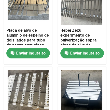
Placa de alvo de
Hebei Zexu
alumínio de espelho de
experimento de
dois lados para tubo
pulverização sopra
de sopro com placa
placa de alvo de
de alvo de alumínio
alumínio
Enviar inquérito
Enviar inquérito
puro
Casa
Produtos
Vídeos