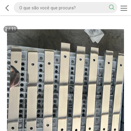
2
/
11