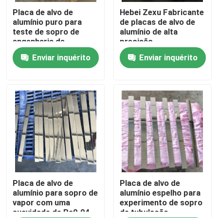
Placa de alvo de
Hebei Zexu Fabricante
alumínio puro para
de placas de alvo de
Mostra de VR
teste de sopro de
alumínio de alta
engenharia de
precisão
tubulações
Enviar inquérito
Enviar inquérito
Sobre nós
Excursão da fábrica
Controle da qualidade
Contacte-nos
Notícia
Placa de alvo de
Placa de alvo de
alumínio para sopro de
alumínio espelho para
vapor com uma
experimento de sopro
suavidade de Ra0.04
de tubulação
Peça umas citações