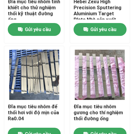
Đĩa mục tiêu nhôm tinh
Hebei Zexu High
khiết cho thử nghiệm
Precision Sputtering
thổi kỹ thuật đường
Aluminium Target
Chương trình VR
ống
Plate Nhà sản xuất
Gửi yêu cầu
Gửi yêu cầu
Về chúng tôi
Tham quan nhà máy
Kiểm soát chất lượng
Liên hệ chúng tôi
Đĩa mục tiêu nhôm để
Đĩa mục tiêu nhôm
Tin tức
thổi hơi với độ mịn của
gương cho thí nghiệm
Ra0.04
thổi đường ống
Yêu cầu báo giá
Gửi yêu cầu
Gửi yêu cầu