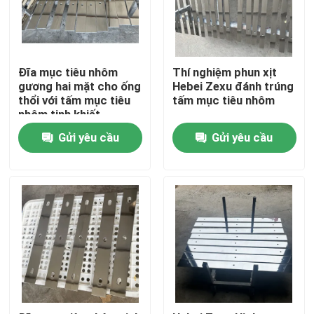
Đĩa mục tiêu nhôm
Thí nghiệm phun xịt
gương hai mặt cho ống
Hebei Zexu đánh trúng
thổi với tấm mục tiêu
tấm mục tiêu nhôm
nhôm tinh khiết
Gửi yêu cầu
Gửi yêu cầu
Trang chủ
Các sản phẩm
Video