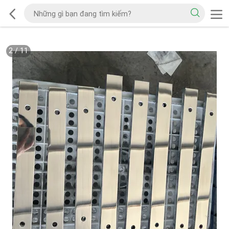
2
/
11