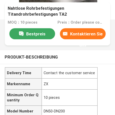
Nahtlose Rohrbefestigungen
Titandrohrbefestigungen TA2
Titandrohrbefestigungen
MOQ：10 pieces
Preis：Order please contact customer service
Bestpreis
Kontaktieren Sie
uns
PRODUKT-BESCHREIBUNG
Delivery Time
Contact the customer service
Markenname
ZX
Minimum Order Q
10 pieces
uantity
Model Number
DN50-DN200