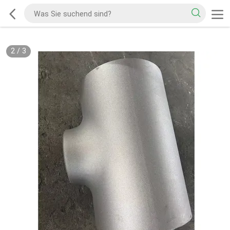
2
/
3