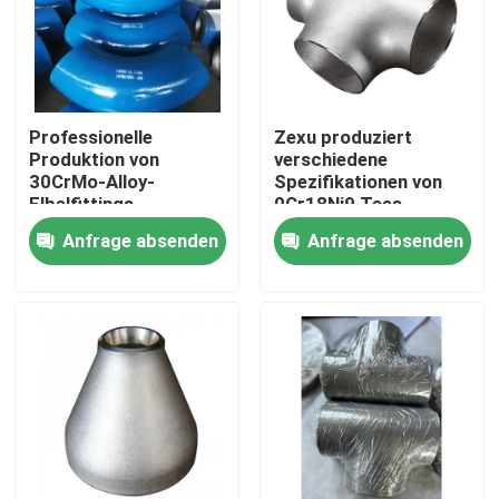
Professionelle
Zexu produziert
Produktion von
verschiedene
30CrMo-Alloy-
Spezifikationen von
Elbelfittings
0Cr18Ni9 Tees
Anfrage absenden
Anfrage absenden
Haus
Produkte
Videos