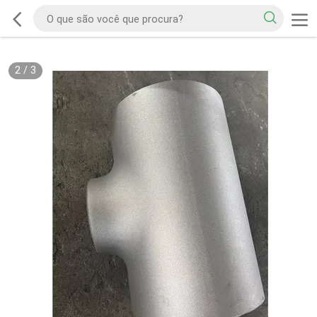
2
/
3