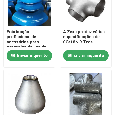
Fabricação
A Zexu produz várias
profissional de
especificações de
acessórios para
0Cr18Ni9 Tees
cotovelos de liga de
30CrMo
Enviar inquérito
Enviar inquérito
Casa
Produtos
Vídeos