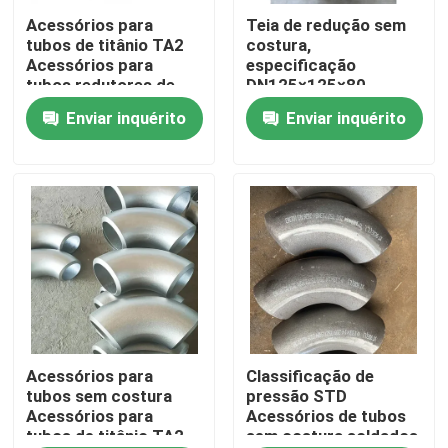
Acessórios para
Teia de redução sem
tubos de titânio TA2
costura,
Mostra de VR
Acessórios para
especificação
tubos redutores de
DN125×125×80
liga de titânio
cabeça da série I
Enviar inquérito
Enviar inquérito
Sobre nós
141.3*7.6, tubos de
ramificação 89*7,0
material Inconel600
Excursão da fábrica
Controle da qualidade
Contacte-nos
Notícia
Acessórios para
Classificação de
tubos sem costura
pressão STD
Acessórios para
Acessórios de tubos
tubos de titânio TA2
sem costura soldados
Peça umas citações