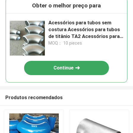
Obter o melhor preço para
Acessórios para tubos sem
costura Acessórios para tubos
de titânio TA2 Acessórios para
tubos de titânio liga de titânio
MOQ： 10 pieces
acessórios para tubos de titânio
níquel zircônio
Continue
Produtos recomendados