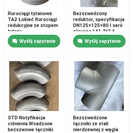
Rurociągi tytanowe
Bezszwedzony
Pokaz VR
TA2 Łokieć Rurociągi
reduktor, specyfikacja
redukcyjne ze stopem
DN125×125×80 I serii
tytanu
głowica 141.3*7.6,
O nas
rurociąg 89*7,0
Wyślij zapytanie
Wyślij zapytanie
materiał Inconel600
Wycieczka po fabryce
Kontrola jakości
Skontaktuj się z nami
Aktualności
STD Notyfikacja
Bezszwedzone
ciśnienia Wsadzone
łączniki ze stali
bezszwowe łączniki
nierdzewnej z węgla
Poprosić o wycenę