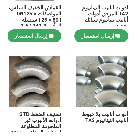
أدوات أنابيب التيتانيوم
القماش الخفيف السلس،
TA2 المرفق أدوات
المواصفات DN125 ×
عرض الواقع الافتراضي
أنابيب تيتانيوم سبائك
125 × 80 I سلسلة
تخفيف
الرأس 141.3 * 7.6،
أنابيب الفرع 89 * 7.0
إرسال استفسار
إرسال استفسار
معلومات عنا
مادة Inconel600
جولة في المعمل
رقابة جودة
اتصل بنا
أخبار
أدوات أنابيب بلا خيوط
تصنيف الضغط STD
أنابيب التيتانيوم TA2
أدوات الأنبوب غير
الملحومة المطاوعة
لمختلف الصناعات 90EL
اطلب اقتباس