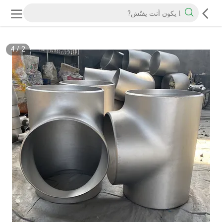
4
/
2