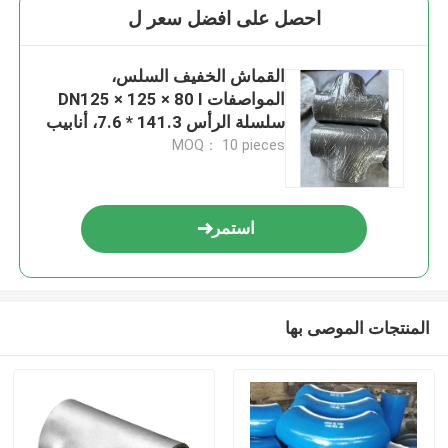
احصل على افضل سعر ل
القماش الخفيف السلس،
المواصفات DN125 × 125 × 80 I
سلسلة الرأس 141.3 * 7.6، أنابيب
الفرع 89 * 7.0 مادة Inconel600
MOQ： 10 pieces
استمر
المنتجات الموصى بها