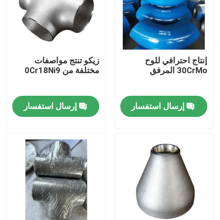
إنتاج احترافي للوح
زيكو تنتج مواصفات
30CrMo المرفق
مختلفة من 0Cr18Ni9
إرسال استفسار
إرسال استفسار
بيت
منتجات
أشرطة فيديو