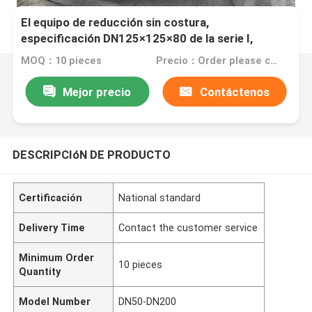
El equipo de reducción sin costura,
especificación DN125×125×80 de la serie I,
cabeza 141.3*7.6, tubo de ramificación 89*7.0
MOQ：10 pieces
Precio：Order please contact customer service
material Inconel600
Mejor precio
Contáctenos
DESCRIPCIóN DE PRODUCTO
Certificación
National standard
Delivery Time
Contact the customer service
Minimum Order
10 pieces
Quantity
Model Number
DN50-DN200