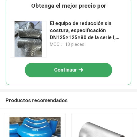
Obtenga el mejor precio por
El equipo de reducción sin
costura, especificación
DN125×125×80 de la serie I,
cabeza 141.3*7.6, tubo de
MOQ： 10 pieces
ramificación 89*7.0 material
Inconel600
Continuar
Productos recomendados