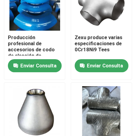
Producción
Zexu produce varias
profesional de
especificaciones de
accesorios de codo
0Cr18Ni9 Tees
de aleación de
30CrMo
Enviar Consulta
Enviar Consulta
Hogar
Productos
Vídeos