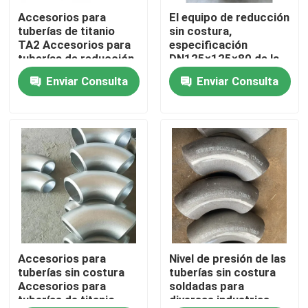
Accesorios para
El equipo de reducción
tuberías de titanio
sin costura,
Demostración de VR
TA2 Accesorios para
especificación
tuberías de reducción
DN125×125×80 de la
de aleación de titanio
serie I, cabeza
Enviar Consulta
Enviar Consulta
Sobre nosotros
de codo
141.3*7.6, tubo de
ramificación 89*7.0
material Inconel600
Viaje de la fábrica
Control de calidad
Éntrenos en contacto con
Noticias
Accesorios para
Nivel de presión de las
tuberías sin costura
tuberías sin costura
Accesorios para
soldadas para
tuberías de titanio
diversas industrias
Pida una cita