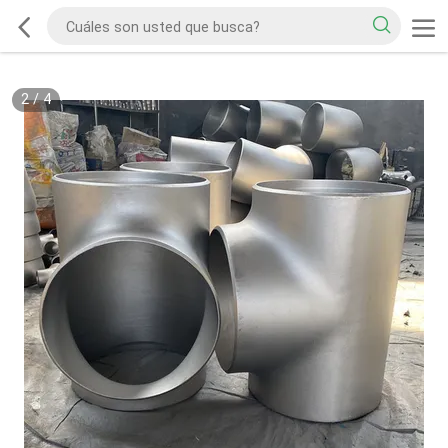
2
/
4