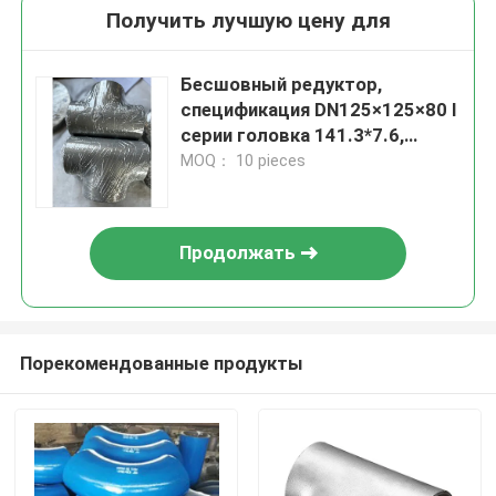
Получить лучшую цену для
Бесшовный редуктор,
спецификация DN125×125×80 I
серии головка 141.3*7.6,
трубы 89*7,0 материала
MOQ： 10 pieces
Inconel600
Продолжать
Порекомендованные продукты