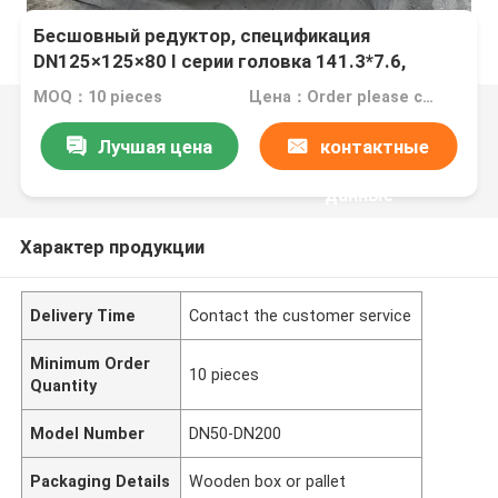
Бесшовный редуктор, спецификация
DN125×125×80 I серии головка 141.3*7.6,
трубы 89*7,0 материала Inconel600
MOQ：10 pieces
Цена：Order please contact customer service
Лучшая цена
контактные
данные
Характер продукции
Delivery Time
Contact the customer service
Minimum Order
10 pieces
Quantity
Model Number
DN50-DN200
Packaging Details
Wooden box or pallet