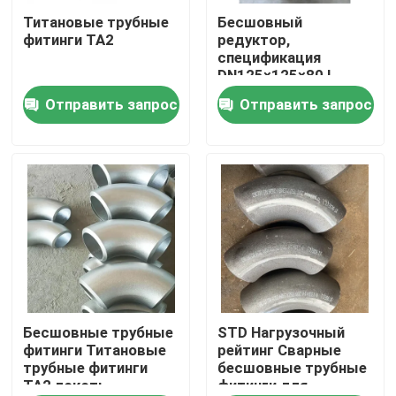
Титановые трубные
Бесшовный
фитинги TA2
редуктор,
Шоу VR
спецификация
DN125×125×80 I
серии головка
Отправить запрос
Отправить запрос
О нас
141.3*7.6, трубы
89*7,0 материала
Inconel600
Путешествие фабрики
Проверка качества
Свяжитесь мы
Новости
Бесшовные трубные
STD Нагрузочный
фитинги Титановые
рейтинг Сварные
трубные фитинги
бесшовные трубные
TA2 локоть
фитинги для
Спросите цитату