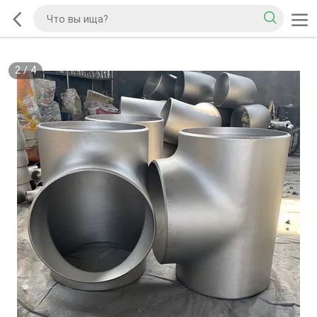
2
/
4